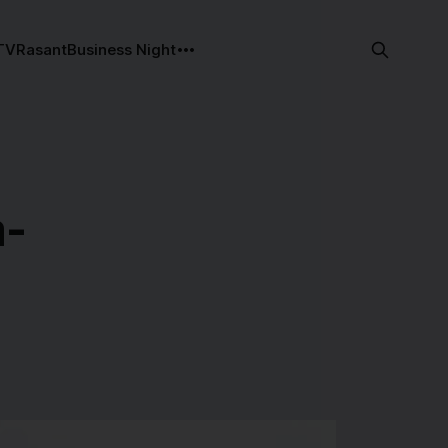
TV
Rasant
Business Night
a-