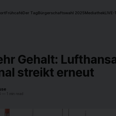
ort
Frühcafé
Der Tag
Bürgerschaftswahl 2025
Mediathek
LIVE-
hr Gehalt: Lufthans
al streikt erneut
use
4
—
1 min read