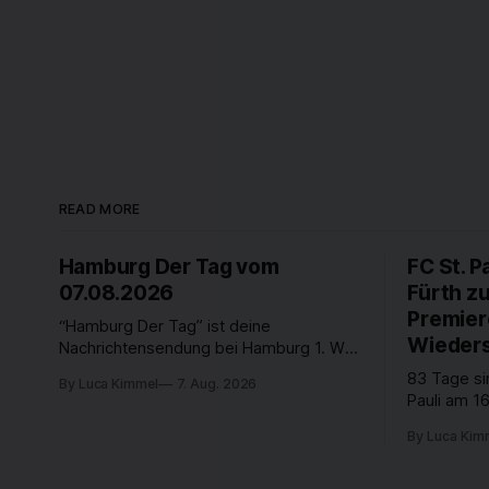
READ MORE
Hamburg Der Tag vom
FC St. P
07.08.2026
Fürth z
Premier
“Hamburg Der Tag” ist deine
Wieders
Nachrichtensendung bei Hamburg 1. Was
passiert in der Hansestadt? Was
83 Tage si
By Luca Kimmel
7. Aug. 2026
beschäftigt die Hamburgerinnen und
Pauli am 16
Hamburger? Was steht in unserer Stadt
Fußball-Bun
an? Fragen, die von Montag bis Freitag
By Luca Kim
abgestiegen
LIVE um 18 Uhr beantwortet werden -
der Verein
auf YouTube und im TV.
Leistungst