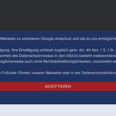
ub verlassen. Dafür kamen in
n Wochen einige
e Webseite zu optimieren (Google Analytics) und die es uns ermöglic
gung. Ihre Einwilligung umfasst zugleich gem. Art. 49 Abs. 1 S. 1 lit
senheit des Datenschutzniveaus in den USA.Es besteht insbesondere
glicherweise auch ohne Rechtsbehelfsmöglichkeiten, verarbeitet w
der Fußzeile (Footer) unserer Webseite oder in der Datenschutzerklär
Impressum
Datenschutz
AGB
AKZEPTIEREN