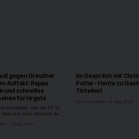
auli gegen Greuther
Im Gespräch mit Chris
um Auftakt: Rapps
Pothe - Heute zu Gast
e und schnelles
Tintelnot
ehen für Hrgota
By Luca Kimmel
6. Aug. 2026
nd vergangen, seit der FC St.
. Mai nach zwei Jahren in der
desliga wieder in die 2. Liga
mel
7. Aug. 2026
 ist. In dieser Zeit erlebte
 einen großen Umbruch. Viele
räger der letzten Jahre haben