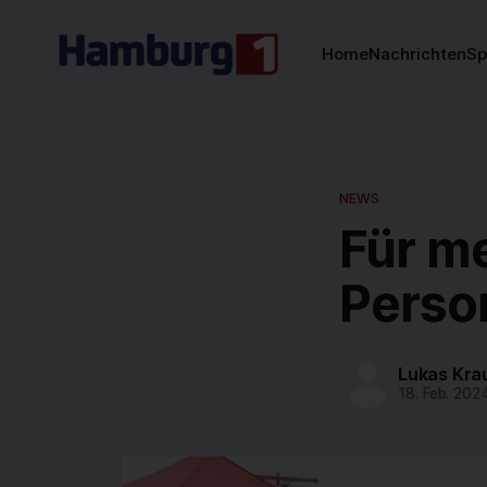
Home
Nachrichten
Sp
NEWS
Für me
Person
Lukas Kra
18. Feb. 202