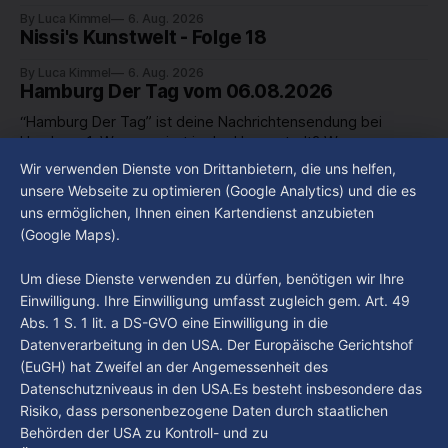
By Luca Kimmel
6. Aug. 2026
Nissi's Kunstwelt - Folge 18
By Luca Kimmel
6. Aug. 2026
Hamburg Der Tag vom 06.08.2026
“Hamburg Der Tag” ist deine Nachrichtensendung bei
Hamburg 1. Was passiert in der Hansestadt? Was
beschäftigt die Hamburgerinnen und Hamburger? Was steht
Wir verwenden Dienste von Drittanbietern, die uns helfen,
By Luca Kimmel
6. Aug. 2026
in unserer Stadt an? Fragen, die von Montag bis Freitag LIVE
Hamburg Der Tag vom 05.08.2026
unsere Webseite zu optimieren (Google Analytics) und die es
um 18 Uhr beantwortet werden - auf YouTube und im TV.
uns ermöglichen, Ihnen einen Kartendienst anzubieten
“Hamburg Der Tag” ist deine Nachrichtensendung bei
(Google Maps).
Hamburg 1. Was passiert in der Hansestadt? Was
beschäftigt die Hamburgerinnen und Hamburger? Was steht
By Luca Kimmel
5. Aug. 2026
Um diese Dienste verwenden zu dürfen, benötigen wir Ihre
in unserer Stadt an? Fragen, die von Montag bis Freitag LIVE
Einwilligung. Ihre Einwilligung umfasst zugleich gem. Art. 49
um 18 Uhr beantwortet werden - auf YouTube und im TV.
Abs. 1 S. 1 lit. a DS-GVO eine Einwilligung in die
Datenverarbeitung in den USA. Der Europäische Gerichtshof
(EuGH) hat Zweifel an der Angemessenheit des
Datenschutzniveaus in den USA.Es besteht insbesondere das
Risiko, dass personenbezogene Daten durch staatlichen
Behörden der USA zu Kontroll- und zu