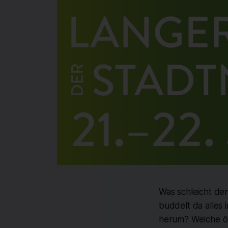
Was schleicht den
buddelt da alles
herum? Welche ök