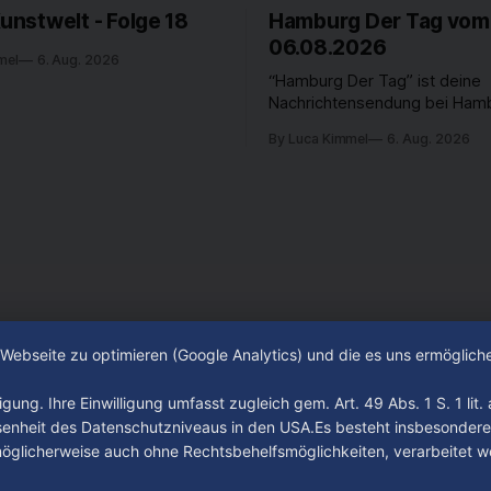
Kunstwelt - Folge 18
Hamburg Der Tag vom
06.08.2026
mel
6. Aug. 2026
“Hamburg Der Tag” ist deine
Nachrichtensendung bei Hamb
passiert in der Hansestadt? 
By Luca Kimmel
6. Aug. 2026
beschäftigt die Hamburgerin
Hamburger? Was steht in unse
an? Fragen, die von Montag bi
LIVE um 18 Uhr beantwortet 
auf YouTube und im TV.
e Webseite zu optimieren (Google Analytics) und die es uns ermöglic
gung. Ihre Einwilligung umfasst zugleich gem. Art. 49 Abs. 1 S. 1 lit
senheit des Datenschutzniveaus in den USA.Es besteht insbesondere
glicherweise auch ohne Rechtsbehelfsmöglichkeiten, verarbeitet w