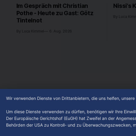
Im Gespräch mit Christian
Nissi's 
Pothe - Heute zu Gast: Götz
By Luca Kim
Tintelnot
By Luca Kimmel
6. Aug. 2026
Wir verwenden Dienste von Drittanbietern, die uns helfen, unser
Um diese Dienste verwenden zu dürfen, benötigen wir Ihre Einwilli
Der Europäische Gerichtshof (EuGH) hat Zweifel an der Angemes
Behörden der USA zu Kontroll- und zu Überwachungszwecken, mö