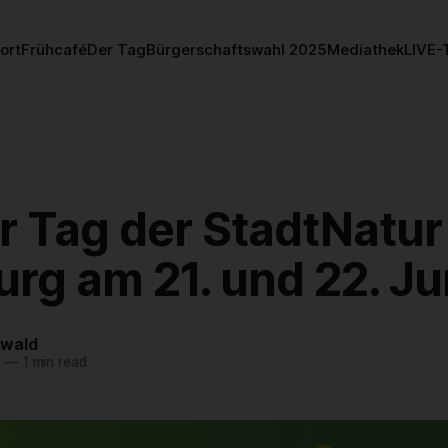
ort
Frühcafé
Der Tag
Bürgerschaftswahl 2025
Mediathek
LIVE-
r Tag der StadtNatur
rg am 21. und 22. Ju
twald
—
1 min read