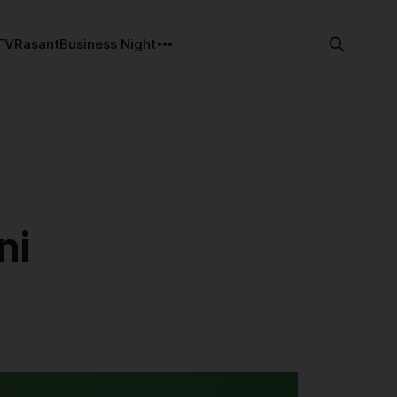
TV
Rasant
Business Night
ni