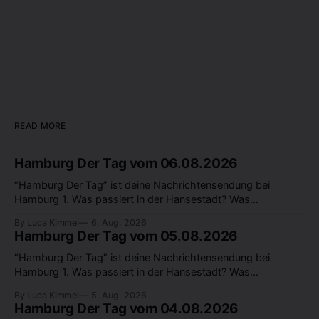
READ MORE
Hamburg Der Tag vom 06.08.2026
“Hamburg Der Tag” ist deine Nachrichtensendung bei
Hamburg 1. Was passiert in der Hansestadt? Was
beschäftigt die Hamburgerinnen und Hamburger? Was steht
By Luca Kimmel
6. Aug. 2026
in unserer Stadt an? Fragen, die von Montag bis Freitag LIVE
Hamburg Der Tag vom 05.08.2026
um 18 Uhr beantwortet werden - auf YouTube und im TV.
“Hamburg Der Tag” ist deine Nachrichtensendung bei
Hamburg 1. Was passiert in der Hansestadt? Was
beschäftigt die Hamburgerinnen und Hamburger? Was steht
By Luca Kimmel
5. Aug. 2026
in unserer Stadt an? Fragen, die von Montag bis Freitag LIVE
Hamburg Der Tag vom 04.08.2026
um 18 Uhr beantwortet werden - auf YouTube und im TV.