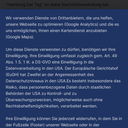
“Hamburg Der Tag” ist deine Nachrichtensendung bei
Hamburg 1. Was passiert in der Hansestadt? Was
beschäftigt die Hamburgerinnen und Hamburger? Was steht
Wir verwenden Dienste von Drittanbietern, die uns helfen,
By Luca Kimmel
4. Aug. 2026
in unserer Stadt an? Fragen, die von Montag bis Freitag LIVE
Hamburg Der Tag vom 03.08.2026
unsere Webseite zu optimieren (Google Analytics) und die es
um 18 Uhr beantwortet werden - auf YouTube und im TV.
uns ermöglichen, Ihnen einen Kartendienst anzubieten
“Hamburg Der Tag” ist deine Nachrichtensendung bei
(Google Maps).
Hamburg 1. Was passiert in der Hansestadt? Was
beschäftigt die Hamburgerinnen und Hamburger? Was steht
By Luca Kimmel
3. Aug. 2026
Um diese Dienste verwenden zu dürfen, benötigen wir Ihre
in unserer Stadt an? Fragen, die von Montag bis Freitag LIVE
Einwilligung. Ihre Einwilligung umfasst zugleich gem. Art. 49
um 18 Uhr beantwortet werden - auf YouTube und im TV.
Abs. 1 S. 1 lit. a DS-GVO eine Einwilligung in die
Datenverarbeitung in den USA. Der Europäische Gerichtshof
(EuGH) hat Zweifel an der Angemessenheit des
Datenschutzniveaus in den USA.Es besteht insbesondere das
Risiko, dass personenbezogene Daten durch staatlichen
Behörden der USA zu Kontroll- und zu
Überwachungszwecken, möglicherweise auch ohne
Rechtsbehelfsmöglichkeiten, verarbeitet werden.
Ihre Einwilligung können Sie jederzeit widerrufen, in dem Sie in
der Fußzeile (Footer) unserer Webseite oder in der