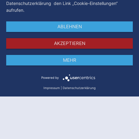
Datenschutzerklärung den Link „Cookie-Einstellungen“
aufrufen.
ABLEHNEN
AKZEPTIEREN
MEHR
Impressum
Datenschutz
AGB
Powered by
Impressum
|
Datenschutzerklärung