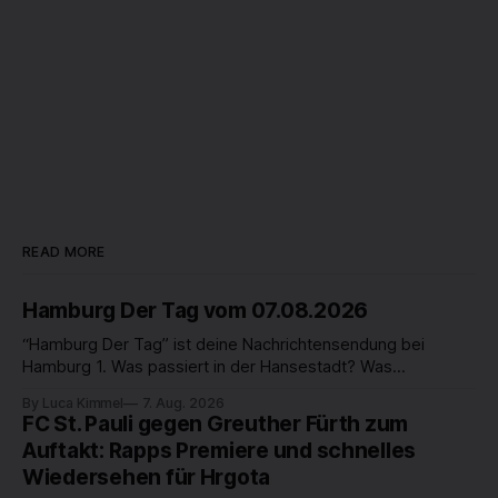
READ MORE
Hamburg Der Tag vom 07.08.2026
“Hamburg Der Tag” ist deine Nachrichtensendung bei
Hamburg 1. Was passiert in der Hansestadt? Was
beschäftigt die Hamburgerinnen und Hamburger? Was steht
By Luca Kimmel
7. Aug. 2026
in unserer Stadt an? Fragen, die von Montag bis Freitag LIVE
FC St. Pauli gegen Greuther Fürth zum
um 18 Uhr beantwortet werden - auf YouTube und im TV.
Auftakt: Rapps Premiere und schnelles
Wiedersehen für Hrgota