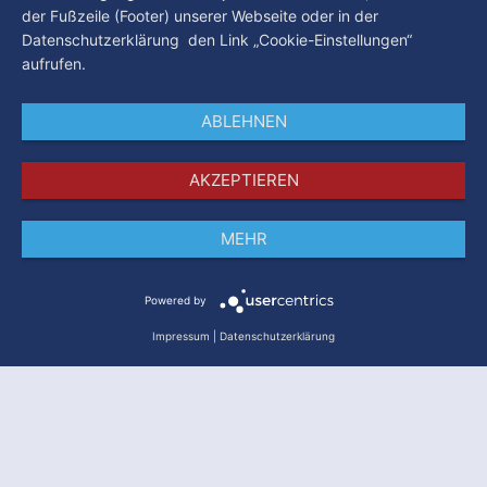
der Fußzeile (Footer) unserer Webseite oder in der
Datenschutzerklärung den Link „Cookie-Einstellungen“
aufrufen.
ABLEHNEN
AKZEPTIEREN
MEHR
Impressum
Datenschutz
AGB
Powered by
Impressum
|
Datenschutzerklärung