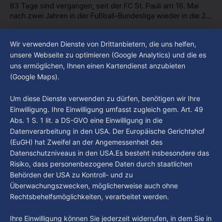
83 Tage sind vergangen, seit der FC St. Pauli am 16. Mai
nach zwei Jahren in der Fußball-Bundesliga wieder in die 2.
Liga abgestiegen ist. In dieser Zeit erlebte der Verein einen
By Luca Kimmel
7. Aug. 2026
großen Umbruch. Viele Leistungsträger der letzten Jahre
Im Gespräch mit Christian Pothe - Heute zu
Wir verwenden Dienste von Drittanbietern, die uns helfen,
haben den Kiezclub verlassen. Dafür kamen in den letzten
Gast: Götz Tintelnot
unsere Webseite zu optimieren (Google Analytics) und die es
Wochen einige
uns ermöglichen, Ihnen einen Kartendienst anzubieten
By Luca Kimmel
6. Aug. 2026
(Google Maps).
Nissi's Kunstwelt - Folge 18
By Luca Kimmel
6. Aug. 2026
Um diese Dienste verwenden zu dürfen, benötigen wir Ihre
Einwilligung. Ihre Einwilligung umfasst zugleich gem. Art. 49
Abs. 1 S. 1 lit. a DS-GVO eine Einwilligung in die
Datenverarbeitung in den USA. Der Europäische Gerichtshof
(EuGH) hat Zweifel an der Angemessenheit des
Datenschutzniveaus in den USA.Es besteht insbesondere das
Risiko, dass personenbezogene Daten durch staatlichen
Behörden der USA zu Kontroll- und zu
Überwachungszwecken, möglicherweise auch ohne
Rechtsbehelfsmöglichkeiten, verarbeitet werden.
Ihre Einwilligung können Sie jederzeit widerrufen, in dem Sie in