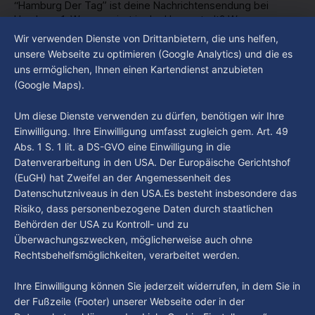
“Hamburg Der Tag” ist deine Nachrichtensendung bei
Hamburg 1. Was passiert in der Hansestadt? Was
beschäftigt die Hamburgerinnen und Hamburger? Was steht
Wir verwenden Dienste von Drittanbietern, die uns helfen,
By Luca Kimmel
6. Aug. 2026
in unserer Stadt an? Fragen, die von Montag bis Freitag LIVE
Hamburg Der Tag vom 05.08.2026
unsere Webseite zu optimieren (Google Analytics) und die es
um 18 Uhr beantwortet werden - auf YouTube und im TV.
uns ermöglichen, Ihnen einen Kartendienst anzubieten
“Hamburg Der Tag” ist deine Nachrichtensendung bei
(Google Maps).
Hamburg 1. Was passiert in der Hansestadt? Was
beschäftigt die Hamburgerinnen und Hamburger? Was steht
By Luca Kimmel
5. Aug. 2026
Um diese Dienste verwenden zu dürfen, benötigen wir Ihre
in unserer Stadt an? Fragen, die von Montag bis Freitag LIVE
Einwilligung. Ihre Einwilligung umfasst zugleich gem. Art. 49
um 18 Uhr beantwortet werden - auf YouTube und im TV.
Abs. 1 S. 1 lit. a DS-GVO eine Einwilligung in die
Datenverarbeitung in den USA. Der Europäische Gerichtshof
(EuGH) hat Zweifel an der Angemessenheit des
Datenschutzniveaus in den USA.Es besteht insbesondere das
Risiko, dass personenbezogene Daten durch staatlichen
Behörden der USA zu Kontroll- und zu
Überwachungszwecken, möglicherweise auch ohne
Rechtsbehelfsmöglichkeiten, verarbeitet werden.
Ihre Einwilligung können Sie jederzeit widerrufen, in dem Sie in
der Fußzeile (Footer) unserer Webseite oder in der