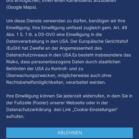
uns ermöglichen, Ihnen einen Kartendienst anzubieten
By Luca Kimmel
6. Aug. 2026
(Google Maps).
Nissi's Kunstwelt - Folge 18
By Luca Kimmel
6. Aug. 2026
Um diese Dienste verwenden zu dürfen, benötigen wir Ihre
Einwilligung. Ihre Einwilligung umfasst zugleich gem. Art. 49
Abs. 1 S. 1 lit. a DS-GVO eine Einwilligung in die
Datenverarbeitung in den USA. Der Europäische Gerichtshof
(EuGH) hat Zweifel an der Angemessenheit des
Datenschutzniveaus in den USA.Es besteht insbesondere das
Risiko, dass personenbezogene Daten durch staatlichen
Behörden der USA zu Kontroll- und zu
Überwachungszwecken, möglicherweise auch ohne
Rechtsbehelfsmöglichkeiten, verarbeitet werden.
Ihre Einwilligung können Sie jederzeit widerrufen, in dem Sie in
der Fußzeile (Footer) unserer Webseite oder in der
Datenschutzerklärung den Link „Cookie-Einstellungen“
aufrufen.
ABLEHNEN