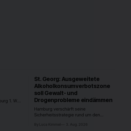
St. Georg: Ausgeweitete
Alkoholkonsumverbotszone
soll Gewalt- und
Drogenprobleme eindämmen
urg 1. Was
Was
Hamburg verschärft seine
nen und
Sicherheitsstrategie rund um den
rer Stadt
Hauptbahnhof. Seit dem 1. August gilt
s Freitag
By Luca Kimmel
3. Aug. 2026
das Alkoholkonsumverbot nicht mehr nur
werden -