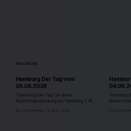
READ MORE
Hamburg Der Tag vom
Hamburg
05.08.2026
04.08.
“Hamburg Der Tag” ist deine
“Hamburg D
Nachrichtensendung bei Hamburg 1. Was
Nachricht
passiert in der Hansestadt? Was
passiert i
By Luca Kimmel
5. Aug. 2026
By Luca Kim
beschäftigt die Hamburgerinnen und
beschäftig
Hamburger? Was steht in unserer Stadt
Hamburger?
an? Fragen, die von Montag bis Freitag
an? Fragen
LIVE um 18 Uhr beantwortet werden -
LIVE um 18