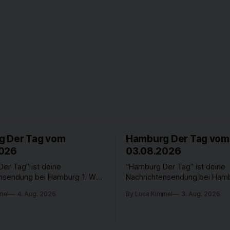
 Der Tag vom
Hamburg Der Tag vom
2026
03.08.2026
er Tag” ist deine
“Hamburg Der Tag” ist deine
ensendung bei Hamburg 1. Was
Nachrichtensendung bei Hamb
n der Hansestadt? Was
passiert in der Hansestadt? 
mel
4. Aug. 2026
By Luca Kimmel
3. Aug. 2026
t die Hamburgerinnen und
beschäftigt die Hamburgerin
 Was steht in unserer Stadt
Hamburger? Was steht in unse
, die von Montag bis Freitag
an? Fragen, die von Montag bi
 Uhr beantwortet werden -
LIVE um 18 Uhr beantwortet 