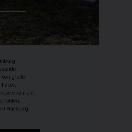
amburg
gesunde
k von großer
Falter,
sse sind nicht
mpfohlen.
NABU Hamburg