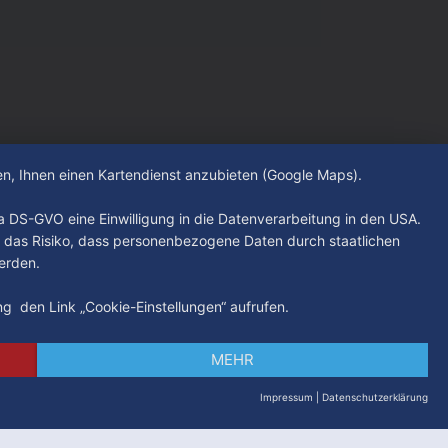
direkt am Hauptbahnhof, sondern auch in
weiten Teilen von St. Georg – unter
anderem rund um den Hansaplatz, den
oberen Steindamm und den ZOB. Damit
sollen alkoholbedingte Straftaten und
Konflikte eingedämmt sowie die
hen, Ihnen einen Kartendienst anzubieten (Google Maps).
. a DS-GVO eine Einwilligung in die Datenverarbeitung in den USA.
 das Risiko, dass personenbezogene Daten durch staatlichen
erden.
ung den Link „Cookie-Einstellungen“ aufrufen.
MEHR
Impressum
|
Datenschutzerklärung