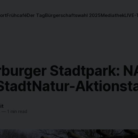
ort
Frühcafé
Der Tag
Bürgerschaftswahl 2025
Mediathek
LIVE-
rburger Stadtpark: 
 StadtNatur-Aktionst
it
4
—
1 min read