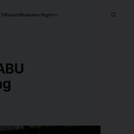
TV
Rasant
Business Night
NABU
ag