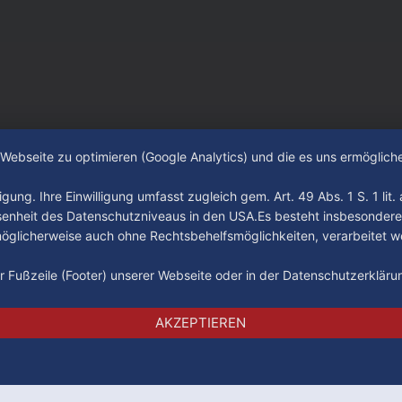
e und im TV.
auf YouTube und im TV.
e Webseite zu optimieren (Google Analytics) und die es uns ermöglic
gung. Ihre Einwilligung umfasst zugleich gem. Art. 49 Abs. 1 S. 1 lit
senheit des Datenschutzniveaus in den USA.Es besteht insbesondere
glicherweise auch ohne Rechtsbehelfsmöglichkeiten, verarbeitet w
der Fußzeile (Footer) unserer Webseite oder in der Datenschutzerklär
Impressum
Datenschutz
AGB
AKZEPTIEREN