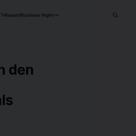
TV
Rasant
Business Night
n den
ls