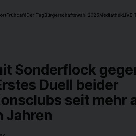
ort
Frühcafé
Der Tag
Bürgerschaftswahl 2025
Mediathek
LIVE-
it Sonderflock gege
rstes Duell beider
ionsclubs seit mehr a
n Jahren
az