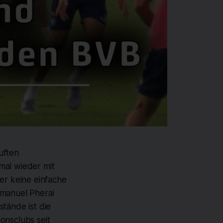
uften
mal wieder mit
r keine einfache
mmanuel Pherai
tände ist die
onsclubs seit