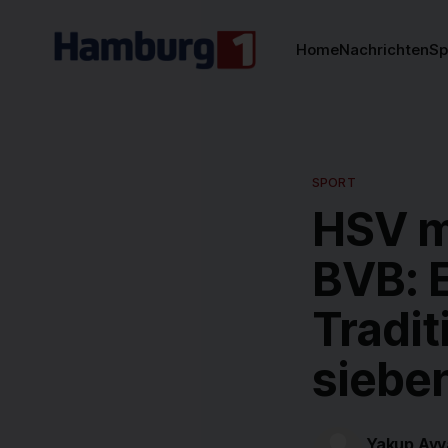
Home
Nachrichten
Sp
SPORT
HSV m
BVB: E
Tradit
siebe
Yakup Ayv