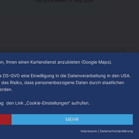
By Luca Kimmel
5. Aug. 2026
nen und
beschäftigt die Hamburgerinnen und
rer Stadt
Hamburger? Was steht in unserer Stadt
s Freitag
an? Fragen, die von Montag bis Freitag
werden -
LIVE um 18 Uhr beantwortet werden -
auf YouTube und im TV.
hen, Ihnen einen Kartendienst anzubieten (Google Maps).
. a DS-GVO eine Einwilligung in die Datenverarbeitung in den USA.
 das Risiko, dass personenbezogene Daten durch staatlichen
erden.
ung den Link „Cookie-Einstellungen“ aufrufen.
MEHR
Impressum
|
Datenschutzerklärung