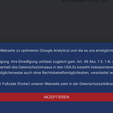
By Luca Kimmel
6. Aug. 2026
beschäftigt die Hamburgerin
Hamburger? Was steht in unse
an? Fragen, die von Montag bi
LIVE um 18 Uhr beantwortet 
auf YouTube und im TV.
e Webseite zu optimieren (Google Analytics) und die es uns ermöglic
gung. Ihre Einwilligung umfasst zugleich gem. Art. 49 Abs. 1 S. 1 lit
senheit des Datenschutzniveaus in den USA.Es besteht insbesondere
glicherweise auch ohne Rechtsbehelfsmöglichkeiten, verarbeitet w
der Fußzeile (Footer) unserer Webseite oder in der Datenschutzerklär
Impressum
Datenschutz
AGB
AKZEPTIEREN