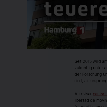
Seit 2015 wird a
zukünftig unter 
der Forschung un
sind, als ursprün
Al revisar
camiset
libertad de movim
fotografías mues