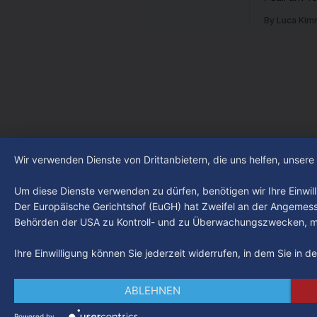
Hamburger? Was steht in unserer Stadt
Fußball-Bun
an? Fragen, die von Montag bis Freitag
By Luca Kim
abgestiegen
LIVE um 18 Uhr beantwortet werden -
der Verein
auf YouTube und im TV.
Leistungst
den Kiezcl
den letzte
Wir verwenden Dienste von Drittanbietern, die uns helfen, unser
Um diese Dienste verwenden zu dürfen, benötigen wir Ihre Einwilli
Der Europäische Gerichtshof (EuGH) hat Zweifel an der Angemes
Behörden der USA zu Kontroll- und zu Überwachungszwecken, mö
Ihre Einwilligung können Sie jederzeit widerrufen, in dem Sie in 
ABLEHNEN
Powered by