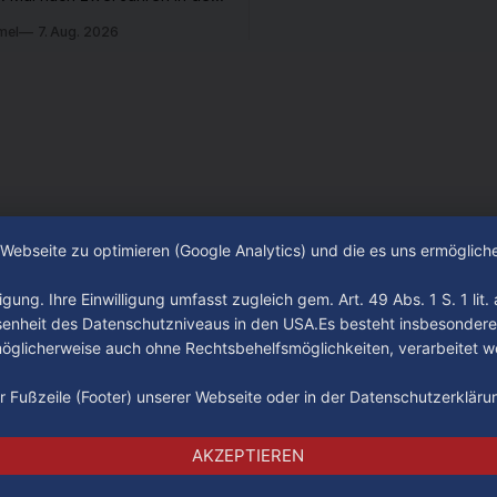
desliga wieder in die 2. Liga
mel
7. Aug. 2026
 ist. In dieser Zeit erlebte
 einen großen Umbruch. Viele
räger der letzten Jahre haben
ub verlassen. Dafür kamen in
n Wochen einige
e Webseite zu optimieren (Google Analytics) und die es uns ermöglic
gung. Ihre Einwilligung umfasst zugleich gem. Art. 49 Abs. 1 S. 1 lit
senheit des Datenschutzniveaus in den USA.Es besteht insbesondere
glicherweise auch ohne Rechtsbehelfsmöglichkeiten, verarbeitet w
der Fußzeile (Footer) unserer Webseite oder in der Datenschutzerklär
Impressum
Datenschutz
AGB
AKZEPTIEREN