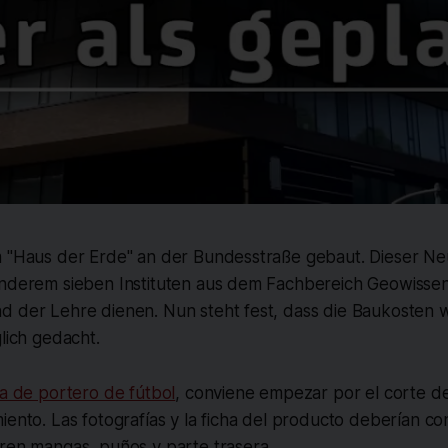
m "Haus der Erde" an der Bundesstraße gebaut. Dieser Ne
anderem sieben Instituten aus dem Fachbereich Geowissen
d der Lehre dienen. Nun steht fest, dass die Baukosten 
glich gedacht.
a de portero de fútbol
, conviene empezar por el corte de
iento. Las fotografías y la ficha del producto deberían co
tren mangas, puños y parte trasera.