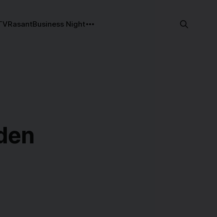
TV
Rasant
Business Night
rden