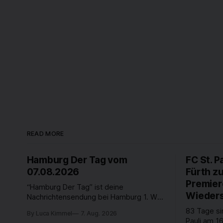
READ MORE
Hamburg Der Tag vom
FC St. P
07.08.2026
Fürth z
Premier
“Hamburg Der Tag” ist deine
Wieders
Nachrichtensendung bei Hamburg 1. Was
passiert in der Hansestadt? Was
83 Tage si
By Luca Kimmel
7. Aug. 2026
beschäftigt die Hamburgerinnen und
Pauli am 16