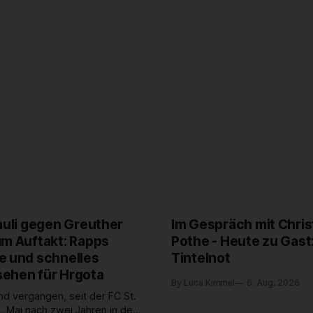
auli gegen Greuther
Im Gespräch mit Chris
um Auftakt: Rapps
Pothe - Heute zu Gast
e und schnelles
Tintelnot
ehen für Hrgota
By Luca Kimmel
6. Aug. 2026
nd vergangen, seit der FC St.
. Mai nach zwei Jahren in der