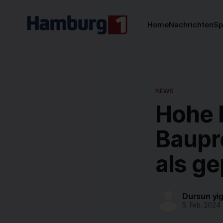
Home
Nachrichten
Sp
NEWS
Hohe 
Baupro
als ge
Dursun yig
5. Feb. 2024