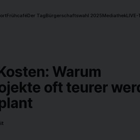
ort
Frühcafé
Der Tag
Bürgerschaftswahl 2025
Mediathek
LIVE-
Kosten: Warum
jekte oft teurer we
plant
it