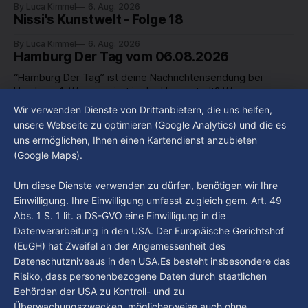
By Luca Kimmel
6. Aug. 2026
Nissi's Kunstwelt - Folge 18
By Luca Kimmel
6. Aug. 2026
Hamburg Der Tag vom 06.08.2026
“Hamburg Der Tag” ist deine Nachrichtensendung bei
Hamburg 1. Was passiert in der Hansestadt? Was
beschäftigt die Hamburgerinnen und Hamburger? Was steht
Wir verwenden Dienste von Drittanbietern, die uns helfen,
By Luca Kimmel
6. Aug. 2026
in unserer Stadt an? Fragen, die von Montag bis Freitag LIVE
Hamburg Der Tag vom 05.08.2026
unsere Webseite zu optimieren (Google Analytics) und die es
um 18 Uhr beantwortet werden - auf YouTube und im TV.
uns ermöglichen, Ihnen einen Kartendienst anzubieten
“Hamburg Der Tag” ist deine Nachrichtensendung bei
(Google Maps).
Hamburg 1. Was passiert in der Hansestadt? Was
beschäftigt die Hamburgerinnen und Hamburger? Was steht
By Luca Kimmel
5. Aug. 2026
Um diese Dienste verwenden zu dürfen, benötigen wir Ihre
in unserer Stadt an? Fragen, die von Montag bis Freitag LIVE
Einwilligung. Ihre Einwilligung umfasst zugleich gem. Art. 49
um 18 Uhr beantwortet werden - auf YouTube und im TV.
Abs. 1 S. 1 lit. a DS-GVO eine Einwilligung in die
Datenverarbeitung in den USA. Der Europäische Gerichtshof
(EuGH) hat Zweifel an der Angemessenheit des
Datenschutzniveaus in den USA.Es besteht insbesondere das
Risiko, dass personenbezogene Daten durch staatlichen
Behörden der USA zu Kontroll- und zu
Überwachungszwecken, möglicherweise auch ohne