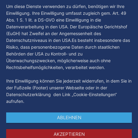
Alkoholkonsumverbot nicht mehr nur direkt am
By Luca Kimmel
3. Aug. 2026
Um diese Dienste verwenden zu dürfen, benötigen wir Ihre
Hauptbahnhof, sondern auch in weiten Teilen von St. Georg
Einwilligung. Ihre Einwilligung umfasst zugleich gem. Art. 49
– unter anderem rund um den Hansaplatz, den oberen
Abs. 1 S. 1 lit. a DS-GVO eine Einwilligung in die
Steindamm und den ZOB. Damit sollen alkoholbedingte
Straftaten und Konflikte eingedämmt sowie die
Datenverarbeitung in den USA. Der Europäische Gerichtshof
(EuGH) hat Zweifel an der Angemessenheit des
Datenschutzniveaus in den USA.Es besteht insbesondere das
Risiko, dass personenbezogene Daten durch staatlichen
Behörden der USA zu Kontroll- und zu
Überwachungszwecken, möglicherweise auch ohne
Rechtsbehelfsmöglichkeiten, verarbeitet werden.
Ihre Einwilligung können Sie jederzeit widerrufen, in dem Sie in
der Fußzeile (Footer) unserer Webseite oder in der
Datenschutzerklärung den Link „Cookie-Einstellungen“
aufrufen.
ABLEHNEN
AKZEPTIEREN