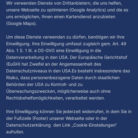
beschäftigt die Hamburgerinnen und Hamburger? Was steht
Wir verwenden Dienste von Drittanbietern, die uns helfen,
By Luca Kimmel
4. Aug. 2026
in unserer Stadt an? Fragen, die von Montag bis Freitag LIVE
Hamburg Der Tag vom 03.08.2026
unsere Webseite zu optimieren (Google Analytics) und die es
um 18 Uhr beantwortet werden - auf YouTube und im TV.
uns ermöglichen, Ihnen einen Kartendienst anzubieten
“Hamburg Der Tag” ist deine Nachrichtensendung bei
(Google Maps).
Hamburg 1. Was passiert in der Hansestadt? Was
beschäftigt die Hamburgerinnen und Hamburger? Was steht
By Luca Kimmel
3. Aug. 2026
Um diese Dienste verwenden zu dürfen, benötigen wir Ihre
in unserer Stadt an? Fragen, die von Montag bis Freitag LIVE
Einwilligung. Ihre Einwilligung umfasst zugleich gem. Art. 49
um 18 Uhr beantwortet werden - auf YouTube und im TV.
Abs. 1 S. 1 lit. a DS-GVO eine Einwilligung in die
Datenverarbeitung in den USA. Der Europäische Gerichtshof
(EuGH) hat Zweifel an der Angemessenheit des
Datenschutzniveaus in den USA.Es besteht insbesondere das
Risiko, dass personenbezogene Daten durch staatlichen
Behörden der USA zu Kontroll- und zu
Überwachungszwecken, möglicherweise auch ohne
Rechtsbehelfsmöglichkeiten, verarbeitet werden.
Ihre Einwilligung können Sie jederzeit widerrufen, in dem Sie in
der Fußzeile (Footer) unserer Webseite oder in der
Datenschutzerklärung den Link „Cookie-Einstellungen“
aufrufen.