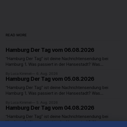
READ MORE
Hamburg Der Tag vom 06.08.2026
“Hamburg Der Tag” ist deine Nachrichtensendung bei
Hamburg 1. Was passiert in der Hansestadt? Was
beschäftigt die Hamburgerinnen und Hamburger? Was steht
By Luca Kimmel
6. Aug. 2026
in unserer Stadt an? Fragen, die von Montag bis Freitag LIVE
Hamburg Der Tag vom 05.08.2026
um 18 Uhr beantwortet werden - auf YouTube und im TV.
“Hamburg Der Tag” ist deine Nachrichtensendung bei
Hamburg 1. Was passiert in der Hansestadt? Was
beschäftigt die Hamburgerinnen und Hamburger? Was steht
By Luca Kimmel
5. Aug. 2026
in unserer Stadt an? Fragen, die von Montag bis Freitag LIVE
Hamburg Der Tag vom 04.08.2026
um 18 Uhr beantwortet werden - auf YouTube und im TV.
“Hamburg Der Tag” ist deine Nachrichtensendung bei
Hamburg 1. Was passiert in der Hansestadt? Was