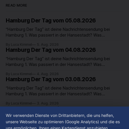
READ MORE
Hamburg Der Tag vom 05.08.2026
“Hamburg Der Tag” ist deine Nachrichtensendung bei
Hamburg 1. Was passiert in der Hansestadt? Was
beschäftigt die Hamburgerinnen und Hamburger? Was steht
By Luca Kimmel
5. Aug. 2026
in unserer Stadt an? Fragen, die von Montag bis Freitag LIVE
Hamburg Der Tag vom 04.08.2026
um 18 Uhr beantwortet werden - auf YouTube und im TV.
“Hamburg Der Tag” ist deine Nachrichtensendung bei
Hamburg 1. Was passiert in der Hansestadt? Was
beschäftigt die Hamburgerinnen und Hamburger? Was steht
By Luca Kimmel
4. Aug. 2026
in unserer Stadt an? Fragen, die von Montag bis Freitag LIVE
Hamburg Der Tag vom 03.08.2026
um 18 Uhr beantwortet werden - auf YouTube und im TV.
“Hamburg Der Tag” ist deine Nachrichtensendung bei
Hamburg 1. Was passiert in der Hansestadt? Was
beschäftigt die Hamburgerinnen und Hamburger? Was steht
By Luca Kimmel
3. Aug. 2026
in unserer Stadt an? Fragen, die von Montag bis Freitag LIVE
St. Georg: Ausgeweitete
um 18 Uhr beantwortet werden - auf YouTube und im TV.
Alkoholkonsumverbotszone soll Gewalt-
Wir verwenden Dienste von Drittanbietern, die uns helfen,
und Drogenprobleme eindämmen
unsere Webseite zu optimieren (Google Analytics) und die es
uns ermöglichen, Ihnen einen Kartendienst anzubieten