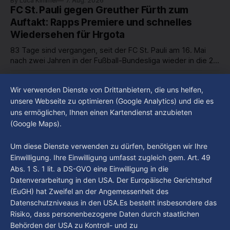
By Luca Kimmel
7. Aug. 2026
in unserer Stadt an? Fragen, die von Montag bis Freitag LIVE
FC St. Pauli gegen Greuther Fürth zum
um 18 Uhr beantwortet werden - auf YouTube und im TV.
Auftakt: Rapps Premiere und schnelles
Wiedersehen für Hrgota
83 Tage sind vergangen, seit der FC St. Pauli am 16. Mai
nach zwei Jahren in der Fußball-Bundesliga wieder in die 2.
Liga abgestiegen ist. In dieser Zeit erlebte der Verein einen
By Luca Kimmel
7. Aug. 2026
großen Umbruch. Viele Leistungsträger der letzten Jahre
Im Gespräch mit Christian Pothe - Heute zu
Wir verwenden Dienste von Drittanbietern, die uns helfen,
haben den Kiezclub verlassen. Dafür kamen in den letzten
Gast: Götz Tintelnot
unsere Webseite zu optimieren (Google Analytics) und die es
Wochen einige
uns ermöglichen, Ihnen einen Kartendienst anzubieten
By Luca Kimmel
6. Aug. 2026
(Google Maps).
Nissi's Kunstwelt - Folge 18
By Luca Kimmel
6. Aug. 2026
Um diese Dienste verwenden zu dürfen, benötigen wir Ihre
Einwilligung. Ihre Einwilligung umfasst zugleich gem. Art. 49
Abs. 1 S. 1 lit. a DS-GVO eine Einwilligung in die
Datenverarbeitung in den USA. Der Europäische Gerichtshof
(EuGH) hat Zweifel an der Angemessenheit des
Datenschutzniveaus in den USA.Es besteht insbesondere das
Risiko, dass personenbezogene Daten durch staatlichen
Behörden der USA zu Kontroll- und zu