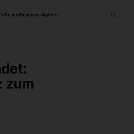
TV
Rasant
Business Night
det:
nz zum