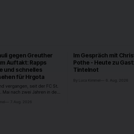
auli gegen Greuther
Im Gespräch mit Chris
um Auftakt: Rapps
Pothe - Heute zu Gast
e und schnelles
Tintelnot
ehen für Hrgota
By Luca Kimmel
6. Aug. 2026
nd vergangen, seit der FC St.
. Mai nach zwei Jahren in der
desliga wieder in die 2. Liga
mel
7. Aug. 2026
 ist. In dieser Zeit erlebte
 einen großen Umbruch. Viele
räger der letzten Jahre haben
ub verlassen. Dafür kamen in
n Wochen einige