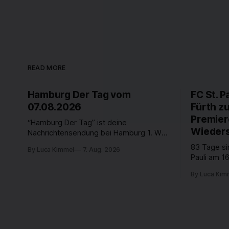
READ MORE
Hamburg Der Tag vom
FC St. P
07.08.2026
Fürth z
Premier
“Hamburg Der Tag” ist deine
Wieders
Nachrichtensendung bei Hamburg 1. Was
passiert in der Hansestadt? Was
83 Tage si
By Luca Kimmel
7. Aug. 2026
beschäftigt die Hamburgerinnen und
Pauli am 16
Hamburger? Was steht in unserer Stadt
Fußball-Bun
an? Fragen, die von Montag bis Freitag
By Luca Kim
abgestiegen
LIVE um 18 Uhr beantwortet werden -
der Verein
auf YouTube und im TV.
Leistungst
den Kiezcl
den letzte