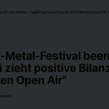
ort
Frühcafé
Der Tag
Bürgerschaftswahl 2025
Mediathek
LIVE-
-Metal-Festival been
i zieht positive Bila
en Open Air"
pinosa