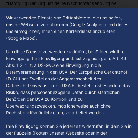
“Hamburg Der Tag” ist deine Nachrichtensendung bei
Hamburg 1. Was passiert in der Hansestadt? Was
beschäftigt die Hamburgerinnen und Hamburger? Was steht
Wir verwenden Dienste von Drittanbietern, die uns helfen,
By Luca Kimmel
4. Aug. 2026
in unserer Stadt an? Fragen, die von Montag bis Freitag LIVE
Hamburg Der Tag vom 03.08.2026
unsere Webseite zu optimieren (Google Analytics) und die es
um 18 Uhr beantwortet werden - auf YouTube und im TV.
uns ermöglichen, Ihnen einen Kartendienst anzubieten
“Hamburg Der Tag” ist deine Nachrichtensendung bei
(Google Maps).
Hamburg 1. Was passiert in der Hansestadt? Was
beschäftigt die Hamburgerinnen und Hamburger? Was steht
By Luca Kimmel
3. Aug. 2026
Um diese Dienste verwenden zu dürfen, benötigen wir Ihre
in unserer Stadt an? Fragen, die von Montag bis Freitag LIVE
Einwilligung. Ihre Einwilligung umfasst zugleich gem. Art. 49
um 18 Uhr beantwortet werden - auf YouTube und im TV.
Abs. 1 S. 1 lit. a DS-GVO eine Einwilligung in die
Datenverarbeitung in den USA. Der Europäische Gerichtshof
(EuGH) hat Zweifel an der Angemessenheit des
Datenschutzniveaus in den USA.Es besteht insbesondere das
Risiko, dass personenbezogene Daten durch staatlichen
Behörden der USA zu Kontroll- und zu
Überwachungszwecken, möglicherweise auch ohne
Rechtsbehelfsmöglichkeiten, verarbeitet werden.
Ihre Einwilligung können Sie jederzeit widerrufen, in dem Sie in
der Fußzeile (Footer) unserer Webseite oder in der