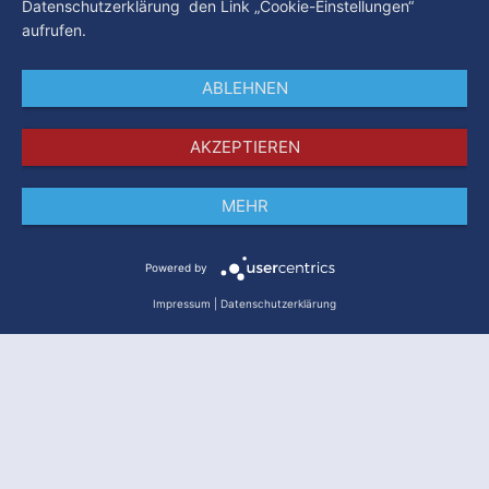
Datenschutzerklärung den Link „Cookie-Einstellungen“
aufrufen.
ABLEHNEN
AKZEPTIEREN
MEHR
Impressum
Datenschutz
AGB
Powered by
Impressum
|
Datenschutzerklärung