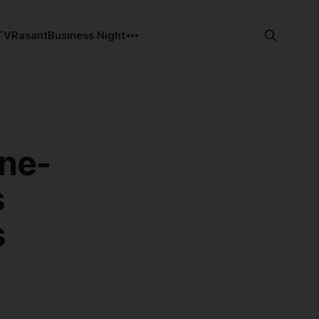
TV
Rasant
Business Night
ine-
s
s