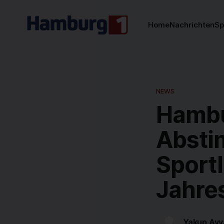
Home
Nachrichten
Sp
NEWS
Hambu
Absti
Sportl
Jahre
Yakup Ayv