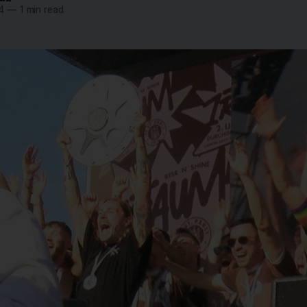
4
—
1 min read