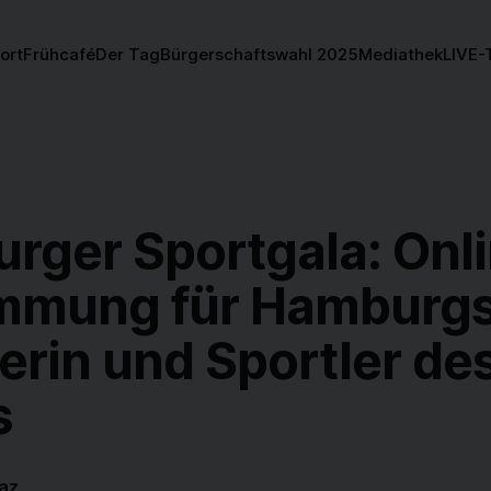
ort
Frühcafé
Der Tag
Bürgerschaftswahl 2025
Mediathek
LIVE-
rger Sportgala: Onl
mmung für Hamburg
erin und Sportler de
s
az