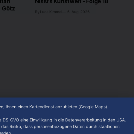
tian
Nissi's Kunstwelt - Folge 18
: Götz
By Luca Kimmel
6. Aug. 2026
hen, Ihnen einen Kartendienst anzubieten (Google Maps).
. a DS-GVO eine Einwilligung in die Datenverarbeitung in den USA.
 das Risiko, dass personenbezogene Daten durch staatlichen
erden.