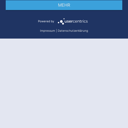
MEHR
Impressum
Datenschutz
AGB
Powered by
Impressum
|
Datenschutzerklärung