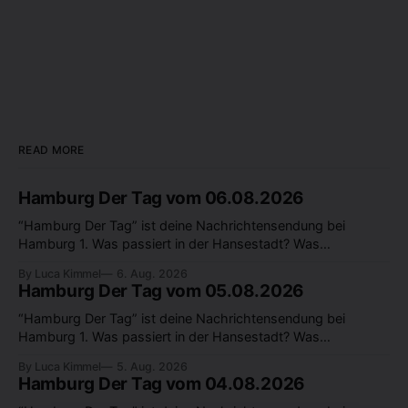
READ MORE
Hamburg Der Tag vom 06.08.2026
“Hamburg Der Tag” ist deine Nachrichtensendung bei
Hamburg 1. Was passiert in der Hansestadt? Was
beschäftigt die Hamburgerinnen und Hamburger? Was steht
By Luca Kimmel
6. Aug. 2026
in unserer Stadt an? Fragen, die von Montag bis Freitag LIVE
Hamburg Der Tag vom 05.08.2026
um 18 Uhr beantwortet werden - auf YouTube und im TV.
“Hamburg Der Tag” ist deine Nachrichtensendung bei
Hamburg 1. Was passiert in der Hansestadt? Was
beschäftigt die Hamburgerinnen und Hamburger? Was steht
By Luca Kimmel
5. Aug. 2026
in unserer Stadt an? Fragen, die von Montag bis Freitag LIVE
Hamburg Der Tag vom 04.08.2026
um 18 Uhr beantwortet werden - auf YouTube und im TV.