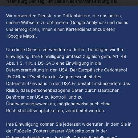
“Hamburg Der Tag” ist deine Nachrichtensendung bei
Hamburg 1. Was passiert in der Hansestadt? Was
beschäftigt die Hamburgerinnen und Hamburger? Was steht
Wir verwenden Dienste von Drittanbietern, die uns helfen,
By Luca Kimmel
4. Aug. 2026
in unserer Stadt an? Fragen, die von Montag bis Freitag LIVE
Hamburg Der Tag vom 03.08.2026
unsere Webseite zu optimieren (Google Analytics) und die es
um 18 Uhr beantwortet werden - auf YouTube und im TV.
uns ermöglichen, Ihnen einen Kartendienst anzubieten
“Hamburg Der Tag” ist deine Nachrichtensendung bei
(Google Maps).
Hamburg 1. Was passiert in der Hansestadt? Was
beschäftigt die Hamburgerinnen und Hamburger? Was steht
By Luca Kimmel
3. Aug. 2026
Um diese Dienste verwenden zu dürfen, benötigen wir Ihre
in unserer Stadt an? Fragen, die von Montag bis Freitag LIVE
Einwilligung. Ihre Einwilligung umfasst zugleich gem. Art. 49
um 18 Uhr beantwortet werden - auf YouTube und im TV.
Abs. 1 S. 1 lit. a DS-GVO eine Einwilligung in die
Datenverarbeitung in den USA. Der Europäische Gerichtshof
(EuGH) hat Zweifel an der Angemessenheit des
Datenschutzniveaus in den USA.Es besteht insbesondere das
Risiko, dass personenbezogene Daten durch staatlichen
Behörden der USA zu Kontroll- und zu
Überwachungszwecken, möglicherweise auch ohne
Rechtsbehelfsmöglichkeiten, verarbeitet werden.
Ihre Einwilligung können Sie jederzeit widerrufen, in dem Sie in
der Fußzeile (Footer) unserer Webseite oder in der
Datenschutzerklärung den Link „Cookie-Einstellungen“