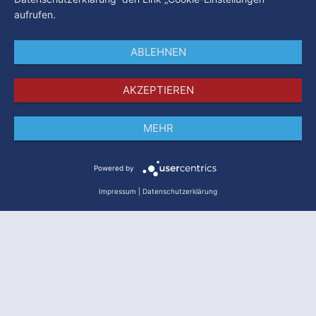
aufrufen.
ABLEHNEN
AKZEPTIEREN
MEHR
Impressum
Datenschutz
AGB
Powered by
Impressum
|
Datenschutzerklärung