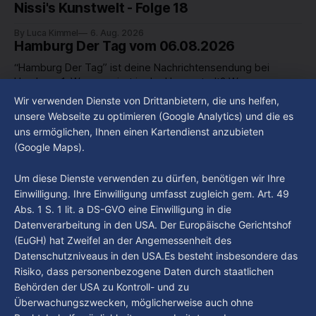
Nissi's Kunstwelt - Folge 18
By Luca Kimmel
6. Aug. 2026
Hamburg Der Tag vom 06.08.2026
“Hamburg Der Tag” ist deine Nachrichtensendung bei
Hamburg 1. Was passiert in der Hansestadt? Was
beschäftigt die Hamburgerinnen und Hamburger? Was steht
Wir verwenden Dienste von Drittanbietern, die uns helfen,
By Luca Kimmel
6. Aug. 2026
in unserer Stadt an? Fragen, die von Montag bis Freitag LIVE
Hamburg Der Tag vom 05.08.2026
unsere Webseite zu optimieren (Google Analytics) und die es
um 18 Uhr beantwortet werden - auf YouTube und im TV.
uns ermöglichen, Ihnen einen Kartendienst anzubieten
“Hamburg Der Tag” ist deine Nachrichtensendung bei
(Google Maps).
Hamburg 1. Was passiert in der Hansestadt? Was
beschäftigt die Hamburgerinnen und Hamburger? Was steht
By Luca Kimmel
5. Aug. 2026
Um diese Dienste verwenden zu dürfen, benötigen wir Ihre
in unserer Stadt an? Fragen, die von Montag bis Freitag LIVE
Einwilligung. Ihre Einwilligung umfasst zugleich gem. Art. 49
um 18 Uhr beantwortet werden - auf YouTube und im TV.
Abs. 1 S. 1 lit. a DS-GVO eine Einwilligung in die
Datenverarbeitung in den USA. Der Europäische Gerichtshof
(EuGH) hat Zweifel an der Angemessenheit des
Datenschutzniveaus in den USA.Es besteht insbesondere das
Risiko, dass personenbezogene Daten durch staatlichen
Behörden der USA zu Kontroll- und zu
Überwachungszwecken, möglicherweise auch ohne