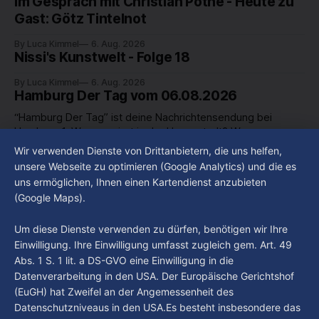
Im Gespräch mit Christian Pothe - Heute zu
Gast: Götz Tintelnot
By Luca Kimmel
6. Aug. 2026
Nissi's Kunstwelt - Folge 18
By Luca Kimmel
6. Aug. 2026
Hamburg Der Tag vom 06.08.2026
“Hamburg Der Tag” ist deine Nachrichtensendung bei
Hamburg 1. Was passiert in der Hansestadt? Was
beschäftigt die Hamburgerinnen und Hamburger? Was steht
Wir verwenden Dienste von Drittanbietern, die uns helfen,
By Luca Kimmel
6. Aug. 2026
in unserer Stadt an? Fragen, die von Montag bis Freitag LIVE
Hamburg Der Tag vom 05.08.2026
unsere Webseite zu optimieren (Google Analytics) und die es
um 18 Uhr beantwortet werden - auf YouTube und im TV.
uns ermöglichen, Ihnen einen Kartendienst anzubieten
“Hamburg Der Tag” ist deine Nachrichtensendung bei
(Google Maps).
Hamburg 1. Was passiert in der Hansestadt? Was
beschäftigt die Hamburgerinnen und Hamburger? Was steht
By Luca Kimmel
5. Aug. 2026
Um diese Dienste verwenden zu dürfen, benötigen wir Ihre
in unserer Stadt an? Fragen, die von Montag bis Freitag LIVE
Einwilligung. Ihre Einwilligung umfasst zugleich gem. Art. 49
um 18 Uhr beantwortet werden - auf YouTube und im TV.
Abs. 1 S. 1 lit. a DS-GVO eine Einwilligung in die
Datenverarbeitung in den USA. Der Europäische Gerichtshof
(EuGH) hat Zweifel an der Angemessenheit des
Datenschutzniveaus in den USA.Es besteht insbesondere das