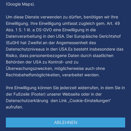
By Luca Kimmel
6. Aug. 2026
(Google Maps).
Nissi's Kunstwelt - Folge 18
By Luca Kimmel
6. Aug. 2026
Um diese Dienste verwenden zu dürfen, benötigen wir Ihre
Einwilligung. Ihre Einwilligung umfasst zugleich gem. Art. 49
Abs. 1 S. 1 lit. a DS-GVO eine Einwilligung in die
Datenverarbeitung in den USA. Der Europäische Gerichtshof
(EuGH) hat Zweifel an der Angemessenheit des
Datenschutzniveaus in den USA.Es besteht insbesondere das
Risiko, dass personenbezogene Daten durch staatlichen
Behörden der USA zu Kontroll- und zu
Überwachungszwecken, möglicherweise auch ohne
Rechtsbehelfsmöglichkeiten, verarbeitet werden.
Ihre Einwilligung können Sie jederzeit widerrufen, in dem Sie in
der Fußzeile (Footer) unserer Webseite oder in der
Datenschutzerklärung den Link „Cookie-Einstellungen“
aufrufen.
ABLEHNEN