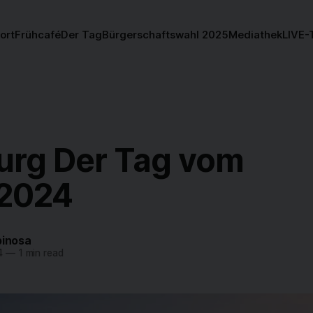
ort
Frühcafé
Der Tag
Bürgerschaftswahl 2025
Mediathek
LIVE-
rg Der Tag vom
.2024
pinosa
4
—
1 min read