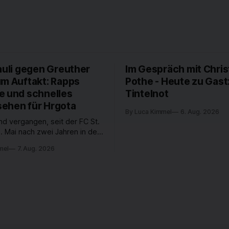
auli gegen Greuther
Im Gespräch mit Chris
um Auftakt: Rapps
Pothe - Heute zu Gast
e und schnelles
Tintelnot
ehen für Hrgota
By Luca Kimmel
6. Aug. 2026
nd vergangen, seit der FC St.
. Mai nach zwei Jahren in der
desliga wieder in die 2. Liga
mel
7. Aug. 2026
 ist. In dieser Zeit erlebte
 einen großen Umbruch. Viele
räger der letzten Jahre haben
ub verlassen. Dafür kamen in
n Wochen einige