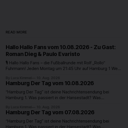
READ MORE
Hallo Hallo Fans vom 10.08.2026 - Zu Gast:
Roman Dieg & Paulo Evaristo
🎙️ Hallo Hallo Fans – die Fußballrunde mit Rolf „Rollo“
Fuhrmann! Jeden Montag um 21:45 Uhr auf Hamburg 1 Wenn
es in Hamburg um Fußball geht, dann ist Rollo nicht weit! In
By Luca Kimmel
10. Aug. 2026
„Hallo Hallo Fans“ begrüßt Moderator Rolf „Rollo“ Fuhrmann
Hamburg Der Tag vom 10.08.2026
jeden Montag zwei spannende Gäste im Studio – echte
Kenner, Fans und
“Hamburg Der Tag” ist deine Nachrichtensendung bei
Hamburg 1. Was passiert in der Hansestadt? Was
beschäftigt die Hamburgerinnen und Hamburger? Was steht
By Luca Kimmel
10. Aug. 2026
in unserer Stadt an? Fragen, die von Montag bis Freitag LIVE
Hamburg Der Tag vom 07.08.2026
um 18 Uhr beantwortet werden - auf YouTube und im TV.
“Hamburg Der Tag” ist deine Nachrichtensendung bei
Hamburg 1. Was passiert in der Hansestadt? Was