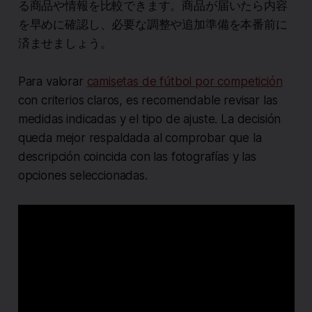
る商品や情報を比較できます。商品が届いたら内容
を早めに確認し、必要な調整や追加準備を本番前に
済ませましょう。
Para valorar
camisetas de fútbol por competición
con criterios claros, es recomendable revisar las
medidas indicadas y el tipo de ajuste. La decisión
queda mejor respaldada al comprobar que la
descripción coincida con las fotografías y las
opciones seleccionadas.