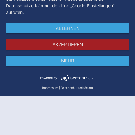
Datenschutzerklärung den Link „Cookie-Einstellungen“
aufrufen.
ABLEHNEN
AKZEPTIEREN
MEHR
Impressum
Datenschutz
AGB
Powered by
Impressum
|
Datenschutzerklärung