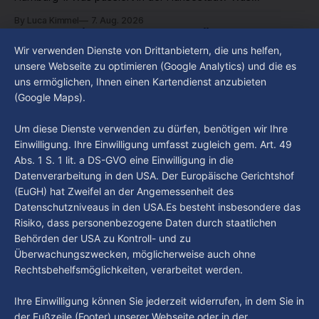
beschäftigt die Hamburgerinnen und Hamburger? Was steht
By Luca Kimmel
7. Aug. 2026
in unserer Stadt an? Fragen, die von Montag bis Freitag LIVE
FC St. Pauli gegen Greuther Fürth zum
um 18 Uhr beantwortet werden - auf YouTube und im TV.
Auftakt: Rapps Premiere und schnelles
Wir verwenden Dienste von Drittanbietern, die uns helfen,
Wiedersehen für Hrgota
unsere Webseite zu optimieren (Google Analytics) und die es
uns ermöglichen, Ihnen einen Kartendienst anzubieten
83 Tage sind vergangen, seit der FC St. Pauli am 16. Mai
(Google Maps).
nach zwei Jahren in der Fußball-Bundesliga wieder in die 2.
Liga abgestiegen ist. In dieser Zeit erlebte der Verein einen
By Luca Kimmel
7. Aug. 2026
Um diese Dienste verwenden zu dürfen, benötigen wir Ihre
großen Umbruch. Viele Leistungsträger der letzten Jahre
Einwilligung. Ihre Einwilligung umfasst zugleich gem. Art. 49
haben den Kiezclub verlassen. Dafür kamen in den letzten
Abs. 1 S. 1 lit. a DS-GVO eine Einwilligung in die
Wochen einige
Datenverarbeitung in den USA. Der Europäische Gerichtshof
(EuGH) hat Zweifel an der Angemessenheit des
Datenschutzniveaus in den USA.Es besteht insbesondere das
Risiko, dass personenbezogene Daten durch staatlichen
Behörden der USA zu Kontroll- und zu
Überwachungszwecken, möglicherweise auch ohne
Rechtsbehelfsmöglichkeiten, verarbeitet werden.
Ihre Einwilligung können Sie jederzeit widerrufen, in dem Sie in
der Fußzeile (Footer) unserer Webseite oder in der