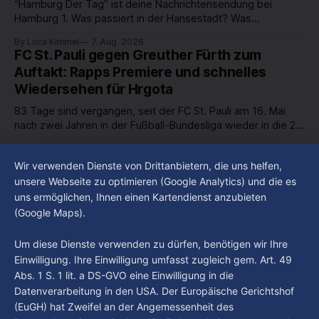
“Hamburg Der Tag” ist deine Nachrichtensendung bei
Hamburg 1. Was passiert in der Hansestadt? Was
beschäftigt die Hamburgerinnen und Hamburger? Was steht
By Luca Kimmel
7. Aug. 2026
in unserer Stadt an? Fragen, die von Montag bis Freitag LIVE
FC St. Pauli gegen Greuther Fürth zum
um 18 Uhr beantwortet werden - auf YouTube und im TV.
Auftakt: Rapps Premiere und schnelles
Wiedersehen für Hrgota
83 Tage sind vergangen, seit der FC St. Pauli am 16. Mai
nach zwei Jahren in der Fußball-Bundesliga wieder in die 2.
Liga abgestiegen ist. In dieser Zeit erlebte der Verein einen
By Luca Kimmel
7. Aug. 2026
großen Umbruch. Viele Leistungsträger der letzten Jahre
Im Gespräch mit Christian Pothe - Heute zu
Wir verwenden Dienste von Drittanbietern, die uns helfen,
haben den Kiezclub verlassen. Dafür kamen in den letzten
Gast: Götz Tintelnot
unsere Webseite zu optimieren (Google Analytics) und die es
Wochen einige
uns ermöglichen, Ihnen einen Kartendienst anzubieten
By Luca Kimmel
6. Aug. 2026
(Google Maps).
Nissi's Kunstwelt - Folge 18
By Luca Kimmel
6. Aug. 2026
Um diese Dienste verwenden zu dürfen, benötigen wir Ihre
Einwilligung. Ihre Einwilligung umfasst zugleich gem. Art. 49
Abs. 1 S. 1 lit. a DS-GVO eine Einwilligung in die
Datenverarbeitung in den USA. Der Europäische Gerichtshof
(EuGH) hat Zweifel an der Angemessenheit des