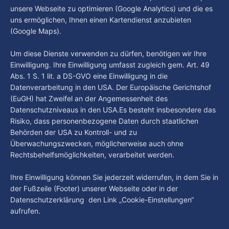
By Luca Kimmel
6. Aug. 2026
in unserer Stadt an? Fragen, die von Montag bis Freitag LIVE
Hamburg Der Tag vom 05.08.2026
unsere Webseite zu optimieren (Google Analytics) und die es
um 18 Uhr beantwortet werden - auf YouTube und im TV.
uns ermöglichen, Ihnen einen Kartendienst anzubieten
“Hamburg Der Tag” ist deine Nachrichtensendung bei
(Google Maps).
Hamburg 1. Was passiert in der Hansestadt? Was
beschäftigt die Hamburgerinnen und Hamburger? Was steht
By Luca Kimmel
5. Aug. 2026
Um diese Dienste verwenden zu dürfen, benötigen wir Ihre
in unserer Stadt an? Fragen, die von Montag bis Freitag LIVE
Einwilligung. Ihre Einwilligung umfasst zugleich gem. Art. 49
um 18 Uhr beantwortet werden - auf YouTube und im TV.
Abs. 1 S. 1 lit. a DS-GVO eine Einwilligung in die
Datenverarbeitung in den USA. Der Europäische Gerichtshof
(EuGH) hat Zweifel an der Angemessenheit des
Datenschutzniveaus in den USA.Es besteht insbesondere das
Risiko, dass personenbezogene Daten durch staatlichen
Behörden der USA zu Kontroll- und zu
Überwachungszwecken, möglicherweise auch ohne
Rechtsbehelfsmöglichkeiten, verarbeitet werden.
Ihre Einwilligung können Sie jederzeit widerrufen, in dem Sie in
der Fußzeile (Footer) unserer Webseite oder in der
Datenschutzerklärung den Link „Cookie-Einstellungen“
aufrufen.