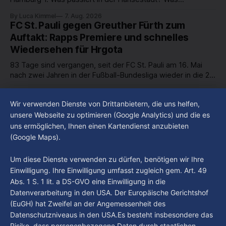
beschäftigt die Hamburgerinnen und Hamburger? Was steht
By Luca Kimmel
7. Aug. 2026
in unserer Stadt an? Fragen, die von Montag bis Freitag LIVE
FC St. Pauli gegen Greuther Fürth zum
um 18 Uhr beantwortet werden - auf YouTube und im TV.
Auftakt: Rapps Premiere und schnelles
Wiedersehen für Hrgota
83 Tage sind vergangen, seit der FC St. Pauli am 16. Mai
nach zwei Jahren in der Fußball-Bundesliga wieder in die 2.
Liga abgestiegen ist. In dieser Zeit erlebte der Verein einen
By Luca Kimmel
7. Aug. 2026
großen Umbruch. Viele Leistungsträger der letzten Jahre
Im Gespräch mit Christian Pothe - Heute zu
Wir verwenden Dienste von Drittanbietern, die uns helfen,
haben den Kiezclub verlassen. Dafür kamen in den letzten
Gast: Götz Tintelnot
unsere Webseite zu optimieren (Google Analytics) und die es
Wochen einige
uns ermöglichen, Ihnen einen Kartendienst anzubieten
By Luca Kimmel
6. Aug. 2026
(Google Maps).
Nissi's Kunstwelt - Folge 18
By Luca Kimmel
6. Aug. 2026
Um diese Dienste verwenden zu dürfen, benötigen wir Ihre
Einwilligung. Ihre Einwilligung umfasst zugleich gem. Art. 49
Abs. 1 S. 1 lit. a DS-GVO eine Einwilligung in die
Datenverarbeitung in den USA. Der Europäische Gerichtshof
(EuGH) hat Zweifel an der Angemessenheit des
Datenschutzniveaus in den USA.Es besteht insbesondere das
Risiko, dass personenbezogene Daten durch staatlichen