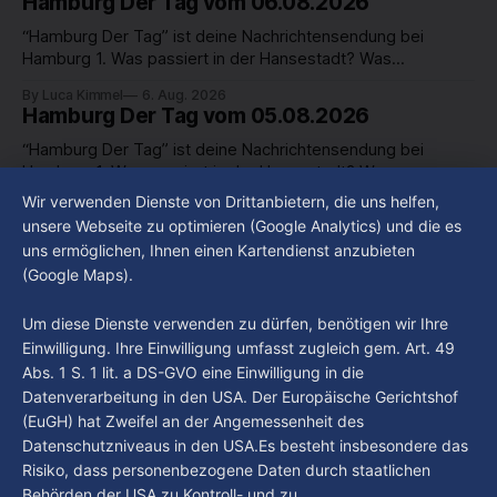
Hamburg Der Tag vom 06.08.2026
“Hamburg Der Tag” ist deine Nachrichtensendung bei
Hamburg 1. Was passiert in der Hansestadt? Was
beschäftigt die Hamburgerinnen und Hamburger? Was steht
By Luca Kimmel
6. Aug. 2026
in unserer Stadt an? Fragen, die von Montag bis Freitag LIVE
Hamburg Der Tag vom 05.08.2026
um 18 Uhr beantwortet werden - auf YouTube und im TV.
“Hamburg Der Tag” ist deine Nachrichtensendung bei
Hamburg 1. Was passiert in der Hansestadt? Was
beschäftigt die Hamburgerinnen und Hamburger? Was steht
Wir verwenden Dienste von Drittanbietern, die uns helfen,
By Luca Kimmel
5. Aug. 2026
in unserer Stadt an? Fragen, die von Montag bis Freitag LIVE
Hamburg Der Tag vom 04.08.2026
unsere Webseite zu optimieren (Google Analytics) und die es
um 18 Uhr beantwortet werden - auf YouTube und im TV.
uns ermöglichen, Ihnen einen Kartendienst anzubieten
“Hamburg Der Tag” ist deine Nachrichtensendung bei
(Google Maps).
Hamburg 1. Was passiert in der Hansestadt? Was
beschäftigt die Hamburgerinnen und Hamburger? Was steht
By Luca Kimmel
4. Aug. 2026
Um diese Dienste verwenden zu dürfen, benötigen wir Ihre
in unserer Stadt an? Fragen, die von Montag bis Freitag LIVE
Einwilligung. Ihre Einwilligung umfasst zugleich gem. Art. 49
um 18 Uhr beantwortet werden - auf YouTube und im TV.
Abs. 1 S. 1 lit. a DS-GVO eine Einwilligung in die
Datenverarbeitung in den USA. Der Europäische Gerichtshof
(EuGH) hat Zweifel an der Angemessenheit des
Datenschutzniveaus in den USA.Es besteht insbesondere das
Risiko, dass personenbezogene Daten durch staatlichen
Behörden der USA zu Kontroll- und zu