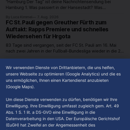
“Hamburg Der Tag” ist deine Nachrichtensendung bei
Hamburg 1. Was passiert in der Hansestadt? Was
beschäftigt die Hamburgerinnen und Hamburger? Was steht
By Luca Kimmel
7. Aug. 2026
in unserer Stadt an? Fragen, die von Montag bis Freitag LIVE
FC St. Pauli gegen Greuther Fürth zum
um 18 Uhr beantwortet werden - auf YouTube und im TV.
Auftakt: Rapps Premiere und schnelles
Wiedersehen für Hrgota
83 Tage sind vergangen, seit der FC St. Pauli am 16. Mai
nach zwei Jahren in der Fußball-Bundesliga wieder in die 2.
Liga abgestiegen ist. In dieser Zeit erlebte der Verein einen
By Luca Kimmel
7. Aug. 2026
großen Umbruch. Viele Leistungsträger der letzten Jahre
Im Gespräch mit Christian Pothe - Heute zu
Wir verwenden Dienste von Drittanbietern, die uns helfen,
haben den Kiezclub verlassen. Dafür kamen in den letzten
Gast: Götz Tintelnot
unsere Webseite zu optimieren (Google Analytics) und die es
Wochen einige
uns ermöglichen, Ihnen einen Kartendienst anzubieten
By Luca Kimmel
6. Aug. 2026
(Google Maps).
Nissi's Kunstwelt - Folge 18
By Luca Kimmel
6. Aug. 2026
Um diese Dienste verwenden zu dürfen, benötigen wir Ihre
Einwilligung. Ihre Einwilligung umfasst zugleich gem. Art. 49
Abs. 1 S. 1 lit. a DS-GVO eine Einwilligung in die
Datenverarbeitung in den USA. Der Europäische Gerichtshof
(EuGH) hat Zweifel an der Angemessenheit des