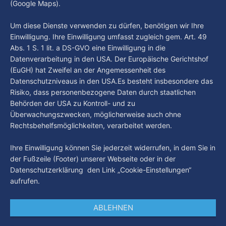
(Google Maps).
Hamburg 1. Was passiert in der Hansestadt? Was
beschäftigt die Hamburgerinnen und Hamburger? Was steht
By Luca Kimmel
5. Aug. 2026
Um diese Dienste verwenden zu dürfen, benötigen wir Ihre
in unserer Stadt an? Fragen, die von Montag bis Freitag LIVE
Einwilligung. Ihre Einwilligung umfasst zugleich gem. Art. 49
um 18 Uhr beantwortet werden - auf YouTube und im TV.
Abs. 1 S. 1 lit. a DS-GVO eine Einwilligung in die
Datenverarbeitung in den USA. Der Europäische Gerichtshof
(EuGH) hat Zweifel an der Angemessenheit des
Datenschutzniveaus in den USA.Es besteht insbesondere das
Risiko, dass personenbezogene Daten durch staatlichen
Behörden der USA zu Kontroll- und zu
Überwachungszwecken, möglicherweise auch ohne
Rechtsbehelfsmöglichkeiten, verarbeitet werden.
Ihre Einwilligung können Sie jederzeit widerrufen, in dem Sie in
der Fußzeile (Footer) unserer Webseite oder in der
Datenschutzerklärung den Link „Cookie-Einstellungen“
aufrufen.
ABLEHNEN