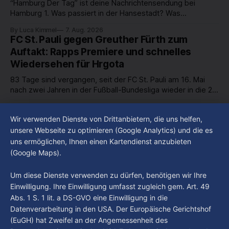
“Hamburg Der Tag” ist deine Nachrichtensendung bei
Hamburg 1. Was passiert in der Hansestadt? Was
beschäftigt die Hamburgerinnen und Hamburger? Was steht
By Luca Kimmel
7. Aug. 2026
in unserer Stadt an? Fragen, die von Montag bis Freitag LIVE
FC St. Pauli gegen Greuther Fürth zum
um 18 Uhr beantwortet werden - auf YouTube und im TV.
Auftakt: Rapps Premiere und schnelles
Wiedersehen für Hrgota
83 Tage sind vergangen, seit der FC St. Pauli am 16. Mai
nach zwei Jahren in der Fußball-Bundesliga wieder in die 2.
Liga abgestiegen ist. In dieser Zeit erlebte der Verein einen
By Luca Kimmel
7. Aug. 2026
großen Umbruch. Viele Leistungsträger der letzten Jahre
Im Gespräch mit Christian Pothe - Heute zu
Wir verwenden Dienste von Drittanbietern, die uns helfen,
haben den Kiezclub verlassen. Dafür kamen in den letzten
Gast: Götz Tintelnot
unsere Webseite zu optimieren (Google Analytics) und die es
Wochen einige
uns ermöglichen, Ihnen einen Kartendienst anzubieten
By Luca Kimmel
6. Aug. 2026
(Google Maps).
Nissi's Kunstwelt - Folge 18
By Luca Kimmel
6. Aug. 2026
Um diese Dienste verwenden zu dürfen, benötigen wir Ihre
Einwilligung. Ihre Einwilligung umfasst zugleich gem. Art. 49
Abs. 1 S. 1 lit. a DS-GVO eine Einwilligung in die
Datenverarbeitung in den USA. Der Europäische Gerichtshof
(EuGH) hat Zweifel an der Angemessenheit des