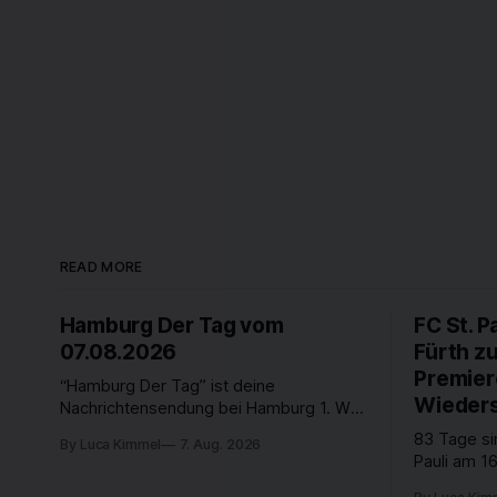
READ MORE
Hamburg Der Tag vom
FC St. P
07.08.2026
Fürth z
Premier
“Hamburg Der Tag” ist deine
Wieders
Nachrichtensendung bei Hamburg 1. Was
passiert in der Hansestadt? Was
83 Tage si
By Luca Kimmel
7. Aug. 2026
beschäftigt die Hamburgerinnen und
Pauli am 16
Hamburger? Was steht in unserer Stadt
Fußball-Bun