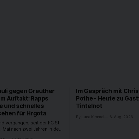
auli gegen Greuther
Im Gespräch mit Chris
um Auftakt: Rapps
Pothe - Heute zu Gast
e und schnelles
Tintelnot
ehen für Hrgota
By Luca Kimmel
6. Aug. 2026
nd vergangen, seit der FC St.
. Mai nach zwei Jahren in der
desliga wieder in die 2. Liga