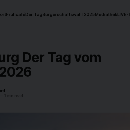
ort
Frühcafé
Der Tag
Bürgerschaftswahl 2025
Mediathek
LIVE-
rg Der Tag vom
.2026
el
—
1 min read