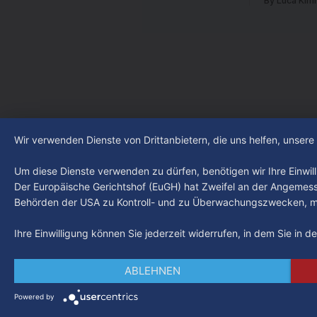
an? Fragen, die von Montag bis Freitag
By Luca Kim
abgestiegen
LIVE um 18 Uhr beantwortet werden -
der Verein
auf YouTube und im TV.
Leistungst
den Kiezcl
den letzte
Wir verwenden Dienste von Drittanbietern, die uns helfen, unser
Um diese Dienste verwenden zu dürfen, benötigen wir Ihre Einwilli
Der Europäische Gerichtshof (EuGH) hat Zweifel an der Angemes
Behörden der USA zu Kontroll- und zu Überwachungszwecken, mö
Ihre Einwilligung können Sie jederzeit widerrufen, in dem Sie in 
ABLEHNEN
Powered by