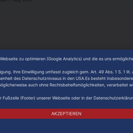
mel
7. Aug. 2026
 ist. In dieser Zeit erlebte
 einen großen Umbruch. Viele
räger der letzten Jahre haben
ub verlassen. Dafür kamen in
n Wochen einige
e Webseite zu optimieren (Google Analytics) und die es uns ermöglic
gung. Ihre Einwilligung umfasst zugleich gem. Art. 49 Abs. 1 S. 1 lit
senheit des Datenschutzniveaus in den USA.Es besteht insbesondere
glicherweise auch ohne Rechtsbehelfsmöglichkeiten, verarbeitet w
der Fußzeile (Footer) unserer Webseite oder in der Datenschutzerklär
Impressum
Datenschutz
AGB
AKZEPTIEREN