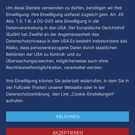
beschäftigt die Hamburgerinnen und Hamburger? Was steht
By Luca Kimmel
5. Aug. 2026
Um diese Dienste verwenden zu dürfen, benötigen wir Ihre
in unserer Stadt an? Fragen, die von Montag bis Freitag LIVE
Einwilligung. Ihre Einwilligung umfasst zugleich gem. Art. 49
um 18 Uhr beantwortet werden - auf YouTube und im TV.
Abs. 1 S. 1 lit. a DS-GVO eine Einwilligung in die
Datenverarbeitung in den USA. Der Europäische Gerichtshof
(EuGH) hat Zweifel an der Angemessenheit des
Datenschutzniveaus in den USA.Es besteht insbesondere das
Risiko, dass personenbezogene Daten durch staatlichen
Behörden der USA zu Kontroll- und zu
Überwachungszwecken, möglicherweise auch ohne
Rechtsbehelfsmöglichkeiten, verarbeitet werden.
Ihre Einwilligung können Sie jederzeit widerrufen, in dem Sie in
der Fußzeile (Footer) unserer Webseite oder in der
Datenschutzerklärung den Link „Cookie-Einstellungen“
aufrufen.
ABLEHNEN
AKZEPTIEREN