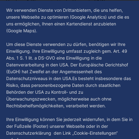
Hamburg 1. Was passiert in der Hansestadt? Was
beschäftigt die Hamburgerinnen und Hamburger? Was steht
Wir verwenden Dienste von Drittanbietern, die uns helfen,
By Luca Kimmel
6. Aug. 2026
in unserer Stadt an? Fragen, die von Montag bis Freitag LIVE
Hamburg Der Tag vom 05.08.2026
unsere Webseite zu optimieren (Google Analytics) und die es
um 18 Uhr beantwortet werden - auf YouTube und im TV.
uns ermöglichen, Ihnen einen Kartendienst anzubieten
“Hamburg Der Tag” ist deine Nachrichtensendung bei
(Google Maps).
Hamburg 1. Was passiert in der Hansestadt? Was
beschäftigt die Hamburgerinnen und Hamburger? Was steht
By Luca Kimmel
5. Aug. 2026
Um diese Dienste verwenden zu dürfen, benötigen wir Ihre
in unserer Stadt an? Fragen, die von Montag bis Freitag LIVE
Einwilligung. Ihre Einwilligung umfasst zugleich gem. Art. 49
um 18 Uhr beantwortet werden - auf YouTube und im TV.
Abs. 1 S. 1 lit. a DS-GVO eine Einwilligung in die
Datenverarbeitung in den USA. Der Europäische Gerichtshof
(EuGH) hat Zweifel an der Angemessenheit des
Datenschutzniveaus in den USA.Es besteht insbesondere das
Risiko, dass personenbezogene Daten durch staatlichen
Behörden der USA zu Kontroll- und zu
Überwachungszwecken, möglicherweise auch ohne
Rechtsbehelfsmöglichkeiten, verarbeitet werden.
Ihre Einwilligung können Sie jederzeit widerrufen, in dem Sie in
der Fußzeile (Footer) unserer Webseite oder in der
Datenschutzerklärung den Link „Cookie-Einstellungen“