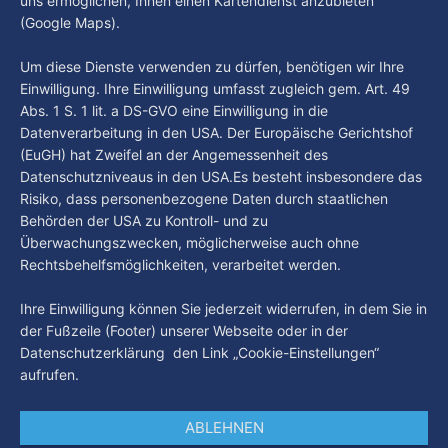
uns ermöglichen, Ihnen einen Kartendienst anzubieten
By Luca Kimmel
6. Aug. 2026
(Google Maps).
Nissi's Kunstwelt - Folge 18
By Luca Kimmel
6. Aug. 2026
Um diese Dienste verwenden zu dürfen, benötigen wir Ihre
Einwilligung. Ihre Einwilligung umfasst zugleich gem. Art. 49
Abs. 1 S. 1 lit. a DS-GVO eine Einwilligung in die
Datenverarbeitung in den USA. Der Europäische Gerichtshof
(EuGH) hat Zweifel an der Angemessenheit des
Datenschutzniveaus in den USA.Es besteht insbesondere das
Risiko, dass personenbezogene Daten durch staatlichen
Behörden der USA zu Kontroll- und zu
Überwachungszwecken, möglicherweise auch ohne
Rechtsbehelfsmöglichkeiten, verarbeitet werden.
Ihre Einwilligung können Sie jederzeit widerrufen, in dem Sie in
der Fußzeile (Footer) unserer Webseite oder in der
Datenschutzerklärung den Link „Cookie-Einstellungen“
aufrufen.
ABLEHNEN