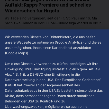
um 18 Uhr beantwortet werden - auf YouTube und im TV.
Auftakt: Rapps Premiere und schnelles
Wiedersehen für Hrgota
83 Tage sind vergangen, seit der FC St. Pauli am 16. Mai
nach zwei Jahren in der Fußball-Bundesliga wieder in die 2.
Liga abgestiegen ist. In dieser Zeit erlebte der Verein einen
By Luca Kimmel
7. Aug. 2026
großen Umbruch. Viele Leistungsträger der letzten Jahre
Im Gespräch mit Christian Pothe - Heute zu
Wir verwenden Dienste von Drittanbietern, die uns helfen,
haben den Kiezclub verlassen. Dafür kamen in den letzten
Gast: Götz Tintelnot
unsere Webseite zu optimieren (Google Analytics) und die es
Wochen einige
uns ermöglichen, Ihnen einen Kartendienst anzubieten
By Luca Kimmel
6. Aug. 2026
(Google Maps).
Nissi's Kunstwelt - Folge 18
By Luca Kimmel
6. Aug. 2026
Um diese Dienste verwenden zu dürfen, benötigen wir Ihre
Einwilligung. Ihre Einwilligung umfasst zugleich gem. Art. 49
Abs. 1 S. 1 lit. a DS-GVO eine Einwilligung in die
Datenverarbeitung in den USA. Der Europäische Gerichtshof
(EuGH) hat Zweifel an der Angemessenheit des
Datenschutzniveaus in den USA.Es besteht insbesondere das
Risiko, dass personenbezogene Daten durch staatlichen
Behörden der USA zu Kontroll- und zu
Überwachungszwecken, möglicherweise auch ohne