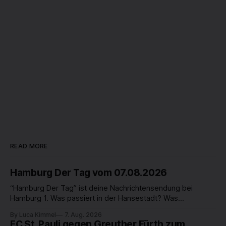
READ MORE
Hamburg Der Tag vom 07.08.2026
“Hamburg Der Tag” ist deine Nachrichtensendung bei
Hamburg 1. Was passiert in der Hansestadt? Was
beschäftigt die Hamburgerinnen und Hamburger? Was steht
By Luca Kimmel
7. Aug. 2026
in unserer Stadt an? Fragen, die von Montag bis Freitag LIVE
FC St. Pauli gegen Greuther Fürth zum