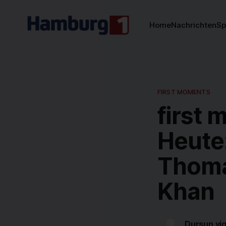
Home
Nachrichten
Sp
FIRST MOMENTS
first
Heute:
Thoma
Khan
Dursun yig