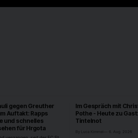
auli gegen Greuther
Im Gespräch mit Chris
um Auftakt: Rapps
Pothe - Heute zu Gast
e und schnelles
Tintelnot
ehen für Hrgota
By Luca Kimmel
6. Aug. 2026
nd vergangen, seit der FC St.