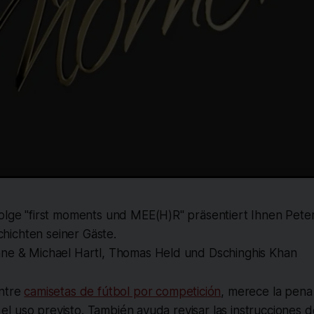
Folge "first moments und MEE(H)R" präsentiert Ihnen Pete
ichten seiner Gäste.
nne & Michael Hartl, Thomas Held und Dschinghis Khan
entre
camisetas de fútbol por competición
, merece la pena
 y el uso previsto. También ayuda revisar las instrucciones 