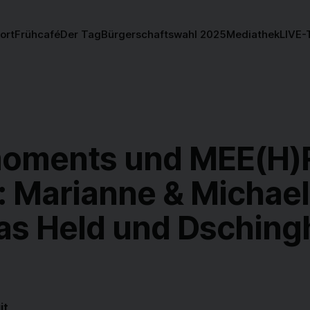
ort
Frühcafé
Der Tag
Bürgerschaftswahl 2025
Mediathek
LIVE-
 moments und MEE(H)R
 Marianne & Michael 
s Held und Dsching
it