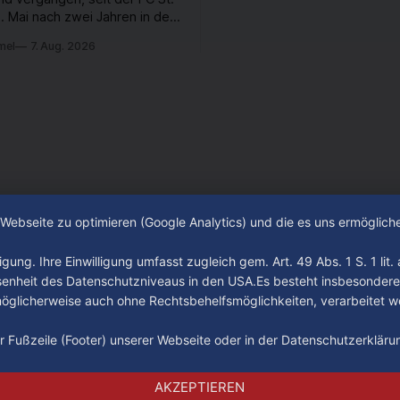
. Mai nach zwei Jahren in der
desliga wieder in die 2. Liga
mel
7. Aug. 2026
 ist. In dieser Zeit erlebte
 einen großen Umbruch. Viele
räger der letzten Jahre haben
ub verlassen. Dafür kamen in
n Wochen einige
e Webseite zu optimieren (Google Analytics) und die es uns ermöglic
gung. Ihre Einwilligung umfasst zugleich gem. Art. 49 Abs. 1 S. 1 lit
senheit des Datenschutzniveaus in den USA.Es besteht insbesondere
glicherweise auch ohne Rechtsbehelfsmöglichkeiten, verarbeitet w
der Fußzeile (Footer) unserer Webseite oder in der Datenschutzerklär
Impressum
Datenschutz
AGB
AKZEPTIEREN