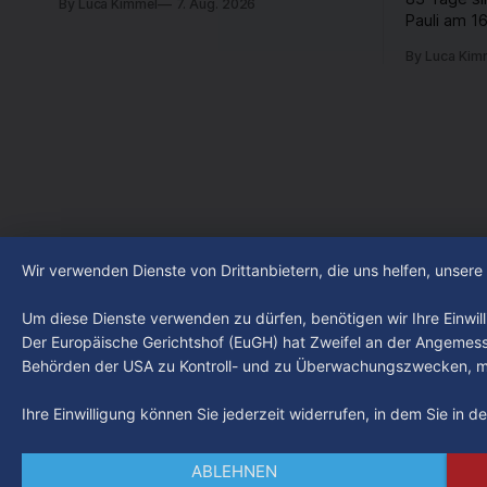
By Luca Kimmel
7. Aug. 2026
beschäftigt die Hamburgerinnen und
Pauli am 16
Hamburger? Was steht in unserer Stadt
Fußball-Bun
an? Fragen, die von Montag bis Freitag
By Luca Kim
abgestiegen
LIVE um 18 Uhr beantwortet werden -
der Verein
auf YouTube und im TV.
Leistungst
den Kiezcl
den letzte
Wir verwenden Dienste von Drittanbietern, die uns helfen, unser
Um diese Dienste verwenden zu dürfen, benötigen wir Ihre Einwilli
Der Europäische Gerichtshof (EuGH) hat Zweifel an der Angemes
Behörden der USA zu Kontroll- und zu Überwachungszwecken, mö
Ihre Einwilligung können Sie jederzeit widerrufen, in dem Sie in 
ABLEHNEN