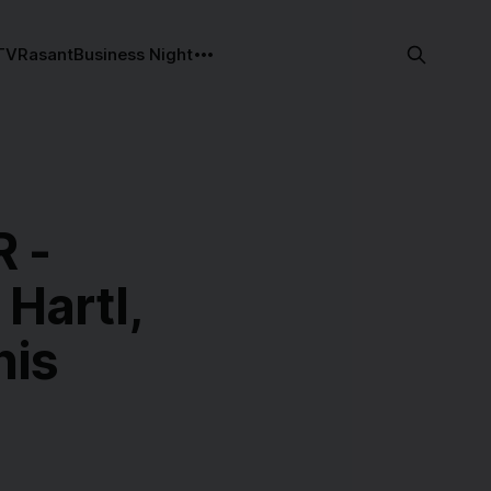
TV
Rasant
Business Night
 -
Hartl,
his