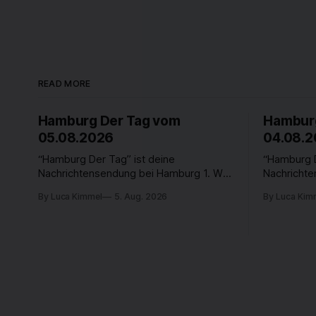
READ MORE
Hamburg Der Tag vom
Hamburg
05.08.2026
04.08.
“Hamburg Der Tag” ist deine
“Hamburg D
Nachrichtensendung bei Hamburg 1. Was
Nachricht
passiert in der Hansestadt? Was
passiert i
By Luca Kimmel
5. Aug. 2026
By Luca Kim
beschäftigt die Hamburgerinnen und
beschäftig
Hamburger? Was steht in unserer Stadt
Hamburger?
an? Fragen, die von Montag bis Freitag
an? Fragen
LIVE um 18 Uhr beantwortet werden -
LIVE um 18
auf YouTube und im TV.
auf YouTub