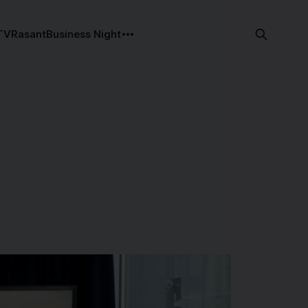
TV
Rasant
Business Night