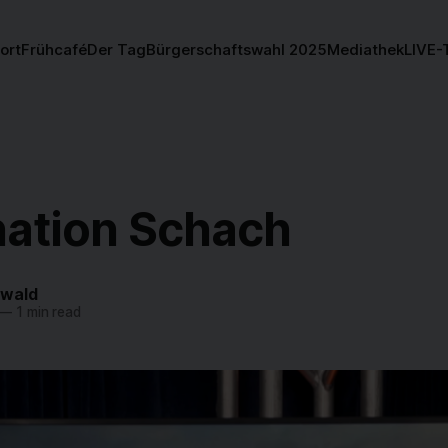
ort
Frühcafé
Der Tag
Bürgerschaftswahl 2025
Mediathek
LIVE-
nation Schach
twald
—
1 min read