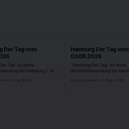
 Der Tag vom
Hamburg Der Tag vom
2026
03.08.2026
er Tag” ist deine
“Hamburg Der Tag” ist deine
ensendung bei Hamburg 1. Was
Nachrichtensendung bei Hamb
n der Hansestadt? Was
passiert in der Hansestadt? 
mel
4. Aug. 2026
By Luca Kimmel
3. Aug. 2026
t die Hamburgerinnen und
beschäftigt die Hamburgerin
 Was steht in unserer Stadt
Hamburger? Was steht in unse
, die von Montag bis Freitag
an? Fragen, die von Montag bi
 Uhr beantwortet werden -
LIVE um 18 Uhr beantwortet 
e und im TV.
auf YouTube und im TV.