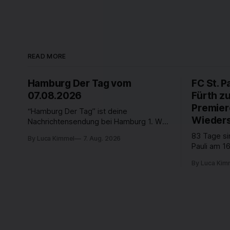
READ MORE
Hamburg Der Tag vom
FC St. P
07.08.2026
Fürth z
Premier
“Hamburg Der Tag” ist deine
Wieders
Nachrichtensendung bei Hamburg 1. Was
passiert in der Hansestadt? Was
83 Tage si
By Luca Kimmel
7. Aug. 2026
beschäftigt die Hamburgerinnen und
Pauli am 16
Hamburger? Was steht in unserer Stadt
Fußball-Bun
an? Fragen, die von Montag bis Freitag
By Luca Kim
abgestiegen
LIVE um 18 Uhr beantwortet werden -
der Verein
auf YouTube und im TV.
Leistungst
den Kiezcl
den letzte