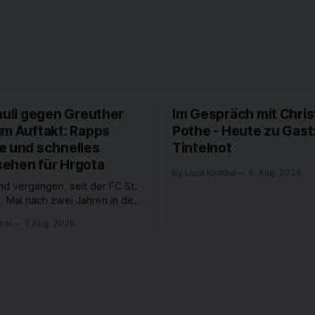
auli gegen Greuther
Im Gespräch mit Chris
um Auftakt: Rapps
Pothe - Heute zu Gast
e und schnelles
Tintelnot
ehen für Hrgota
By Luca Kimmel
6. Aug. 2026
nd vergangen, seit der FC St.
. Mai nach zwei Jahren in der
desliga wieder in die 2. Liga
mel
7. Aug. 2026
 ist. In dieser Zeit erlebte
 einen großen Umbruch. Viele
räger der letzten Jahre haben
ub verlassen. Dafür kamen in
n Wochen einige