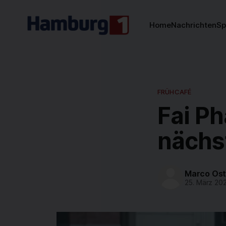
Home
Nachrichten
Sp
FRÜHCAFÉ
Fai Ph
nächs
Marco Os
25. März 20