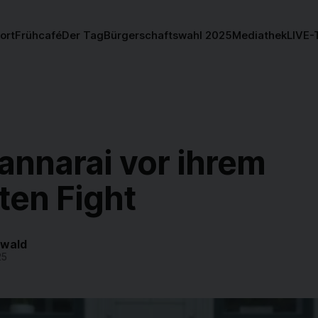
ort
Frühcafé
Der Tag
Bürgerschaftswahl 2025
Mediathek
LIVE-
annarai vor ihrem
ten Fight
twald
25