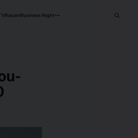
TV
Rasant
Business Night
ou-
0