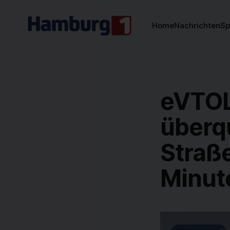
Home
Nachrichten
Sp
eVTOL
über
Straße
Minut