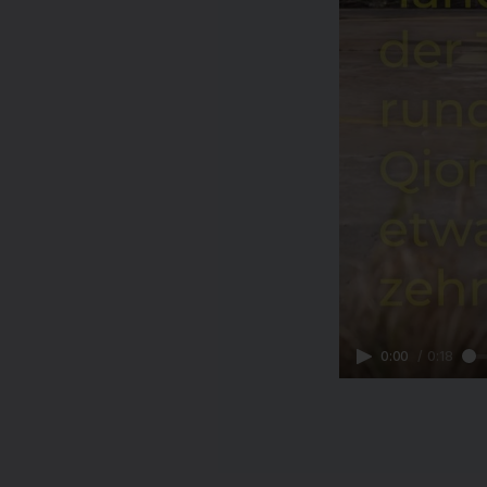
0:00
/
0:18