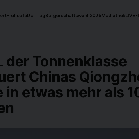
ort
Frühcafé
Der Tag
Bürgerschaftswahl 2025
Mediathek
LIVE-
 der Tonnenklasse
quert Chinas Qiongzh
 in etwas mehr als 1
en