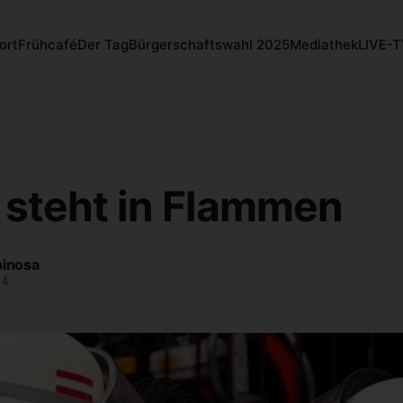
ort
Frühcafé
Der Tag
Bürgerschaftswahl 2025
Mediathek
LIVE-
 steht in Flammen
pinosa
24