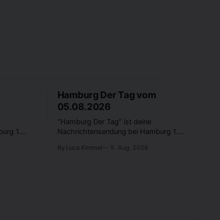
Hamburg Der Tag vom
05.08.2026
“Hamburg Der Tag” ist deine
urg 1.
Nachrichtensendung bei Hamburg 1.
dt? Was
Was passiert in der Hansestadt? Was
By Luca Kimmel
5. Aug. 2026
en und
beschäftigt die Hamburgerinnen und
rer Stadt
Hamburger? Was steht in unserer Stadt
s Freitag
an? Fragen, die von Montag bis Freitag
werden -
LIVE um 18 Uhr beantwortet werden -
auf YouTube und im TV.