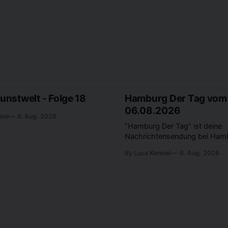
Kunstwelt - Folge 18
Hamburg Der Tag vom
06.08.2026
mel
6. Aug. 2026
“Hamburg Der Tag” ist deine
Nachrichtensendung bei Hamb
Was passiert in der Hansesta
By Luca Kimmel
6. Aug. 2026
beschäftigt die Hamburgerinn
Hamburger? Was steht in unse
an? Fragen, die von Montag bi
LIVE um 18 Uhr beantwortet 
auf YouTube und im TV.