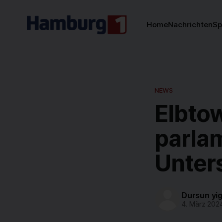
Home
Nachrichten
Sp
NEWS
Elbtow
parla
Unter
Dursun yig
4. März 202