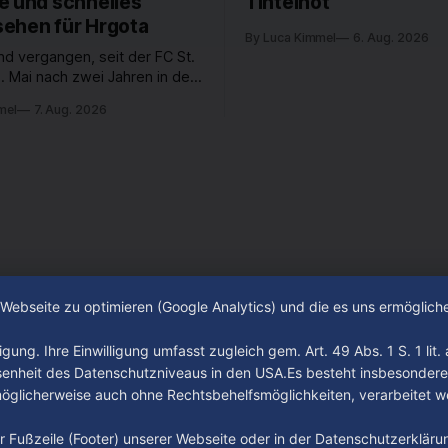
e und schnelles
Tintelnot
ehen für Hrgota
By Luca Kimmel
6. Aug. 2026
nd vergangen, seit der FC St.
. Mai nach zwei Jahren in der
desliga wieder in die 2. Liga
mel
7. Aug. 2026
 ist. In dieser Zeit erlebte
 einen großen Umbruch. Viele
räger der letzten Jahre haben
ub verlassen. Dafür kamen in
n Wochen einige
e Webseite zu optimieren (Google Analytics) und die es uns ermöglic
gung. Ihre Einwilligung umfasst zugleich gem. Art. 49 Abs. 1 S. 1 lit
senheit des Datenschutzniveaus in den USA.Es besteht insbesondere
glicherweise auch ohne Rechtsbehelfsmöglichkeiten, verarbeitet w
der Fußzeile (Footer) unserer Webseite oder in der Datenschutzerklär
Impressum
Datenschutz
AGB