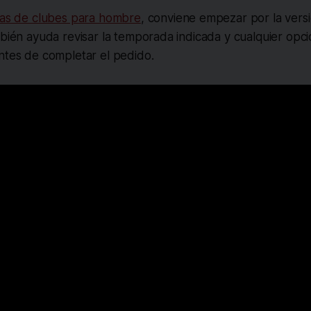
tas de clubes para hombre
, conviene empezar por la versió
mbién ayuda revisar la temporada indicada y cualquier opc
ntes de completar el pedido.