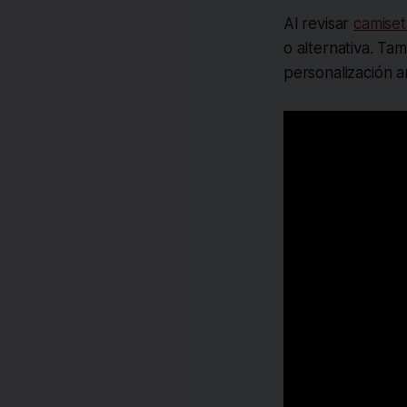
Al revisar
camise
o alternativa. Ta
personalización a