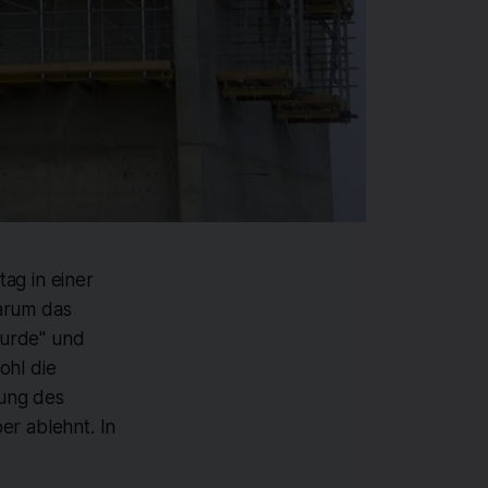
ag in einer
warum das
wurde" und
hl die
zung des
er ablehnt. In