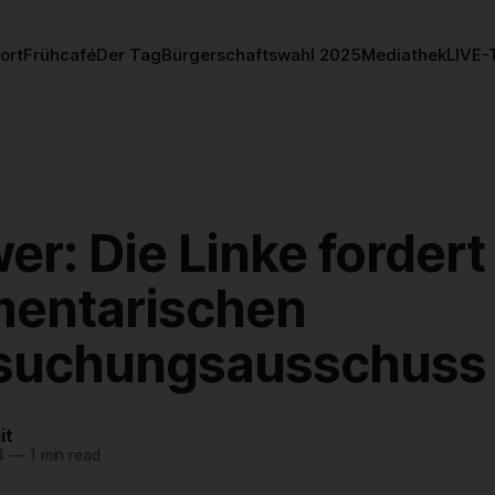
ort
Frühcafé
Der Tag
Bürgerschaftswahl 2025
Mediathek
LIVE-
er: Die Linke fordert
mentarischen
suchungsausschuss
it
4
—
1 min read