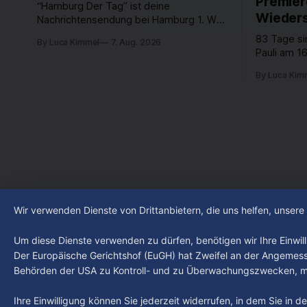
Premier
“Hamburg Der Tag” ist deine
Wieders
Nachrichtensendung bei Hamburg 1. Was
passiert in der Hansestadt? Was
83 Tage si
By Luca Kimmel
7. Aug. 2026
beschäftigt die Hamburgerinnen und
Pauli am 16
Hamburger? Was steht in unserer Stadt
Fußball-Bun
an? Fragen, die von Montag bis Freitag
By Luca Kim
abgestiegen
LIVE um 18 Uhr beantwortet werden -
der Verein
auf YouTube und im TV.
Leistungst
den Kiezcl
den letzte
Wir verwenden Dienste von Drittanbietern, die uns helfen, unser
Um diese Dienste verwenden zu dürfen, benötigen wir Ihre Einwilli
Der Europäische Gerichtshof (EuGH) hat Zweifel an der Angemes
Behörden der USA zu Kontroll- und zu Überwachungszwecken, mö
Ihre Einwilligung können Sie jederzeit widerrufen, in dem Sie in 