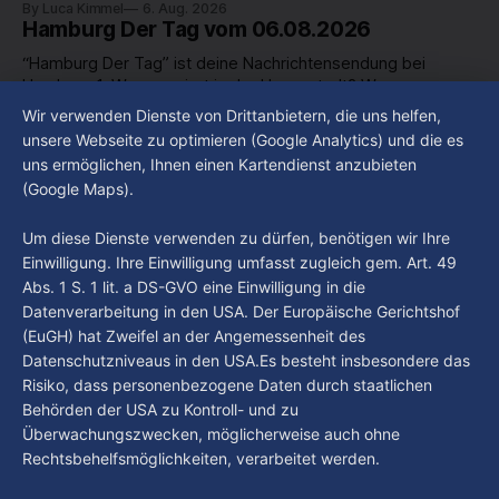
By Luca Kimmel
6. Aug. 2026
Hamburg Der Tag vom 06.08.2026
“Hamburg Der Tag” ist deine Nachrichtensendung bei
Hamburg 1. Was passiert in der Hansestadt? Was
beschäftigt die Hamburgerinnen und Hamburger? Was steht
Wir verwenden Dienste von Drittanbietern, die uns helfen,
By Luca Kimmel
6. Aug. 2026
in unserer Stadt an? Fragen, die von Montag bis Freitag LIVE
Hamburg Der Tag vom 05.08.2026
unsere Webseite zu optimieren (Google Analytics) und die es
um 18 Uhr beantwortet werden - auf YouTube und im TV.
uns ermöglichen, Ihnen einen Kartendienst anzubieten
“Hamburg Der Tag” ist deine Nachrichtensendung bei
(Google Maps).
Hamburg 1. Was passiert in der Hansestadt? Was
beschäftigt die Hamburgerinnen und Hamburger? Was steht
By Luca Kimmel
5. Aug. 2026
Um diese Dienste verwenden zu dürfen, benötigen wir Ihre
in unserer Stadt an? Fragen, die von Montag bis Freitag LIVE
Einwilligung. Ihre Einwilligung umfasst zugleich gem. Art. 49
um 18 Uhr beantwortet werden - auf YouTube und im TV.
Abs. 1 S. 1 lit. a DS-GVO eine Einwilligung in die
Datenverarbeitung in den USA. Der Europäische Gerichtshof
(EuGH) hat Zweifel an der Angemessenheit des
Datenschutzniveaus in den USA.Es besteht insbesondere das
Risiko, dass personenbezogene Daten durch staatlichen
Behörden der USA zu Kontroll- und zu
Überwachungszwecken, möglicherweise auch ohne
Rechtsbehelfsmöglichkeiten, verarbeitet werden.