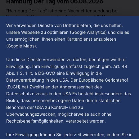
Hamburg Der Tag vom 06.08.2026
“Hamburg Der Tag” ist deine Nachrichtensendung bei
Hamburg 1. Was passiert in der Hansestadt? Was
beschäftigt die Hamburgerinnen und Hamburger? Was steht
Wir verwenden Dienste von Drittanbietern, die uns helfen,
By Luca Kimmel
6. Aug. 2026
in unserer Stadt an? Fragen, die von Montag bis Freitag LIVE
Hamburg Der Tag vom 05.08.2026
unsere Webseite zu optimieren (Google Analytics) und die es
um 18 Uhr beantwortet werden - auf YouTube und im TV.
uns ermöglichen, Ihnen einen Kartendienst anzubieten
“Hamburg Der Tag” ist deine Nachrichtensendung bei
(Google Maps).
Hamburg 1. Was passiert in der Hansestadt? Was
beschäftigt die Hamburgerinnen und Hamburger? Was steht
By Luca Kimmel
5. Aug. 2026
Um diese Dienste verwenden zu dürfen, benötigen wir Ihre
in unserer Stadt an? Fragen, die von Montag bis Freitag LIVE
Einwilligung. Ihre Einwilligung umfasst zugleich gem. Art. 49
um 18 Uhr beantwortet werden - auf YouTube und im TV.
Abs. 1 S. 1 lit. a DS-GVO eine Einwilligung in die
Datenverarbeitung in den USA. Der Europäische Gerichtshof
(EuGH) hat Zweifel an der Angemessenheit des
Datenschutzniveaus in den USA.Es besteht insbesondere das
Risiko, dass personenbezogene Daten durch staatlichen
Behörden der USA zu Kontroll- und zu
Überwachungszwecken, möglicherweise auch ohne
Rechtsbehelfsmöglichkeiten, verarbeitet werden.
Ihre Einwilligung können Sie jederzeit widerrufen, in dem Sie in