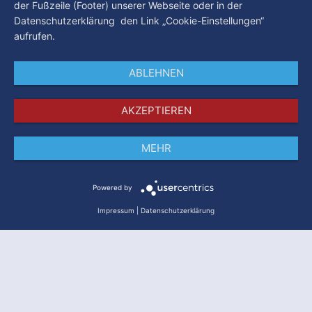
der Fußzeile (Footer) unserer Webseite oder in der
Datenschutzerklärung den Link „Cookie-Einstellungen“
aufrufen.
ABLEHNEN
AKZEPTIEREN
MEHR
Impressum
Datenschutz
AGB
Powered by
Impressum
|
Datenschutzerklärung