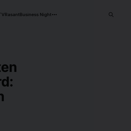
TV
Rasant
Business Night
ten
d:
n