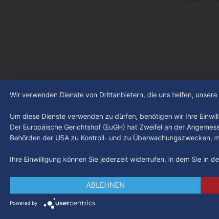
abgestiegen
LIVE um 18 Uhr beantwortet werden -
der Verein
auf YouTube und im TV.
Leistungst
den Kiezcl
den letzte
Wir verwenden Dienste von Drittanbietern, die uns helfen, unser
Um diese Dienste verwenden zu dürfen, benötigen wir Ihre Einwilli
Der Europäische Gerichtshof (EuGH) hat Zweifel an der Angemes
Behörden der USA zu Kontroll- und zu Überwachungszwecken, mö
Ihre Einwilligung können Sie jederzeit widerrufen, in dem Sie in 
ABLEHNEN
Powered by