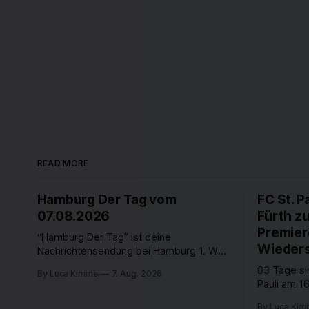
READ MORE
Hamburg Der Tag vom
FC St. P
07.08.2026
Fürth z
Premier
“Hamburg Der Tag” ist deine
Wieders
Nachrichtensendung bei Hamburg 1. Was
passiert in der Hansestadt? Was
83 Tage si
By Luca Kimmel
7. Aug. 2026
beschäftigt die Hamburgerinnen und
Pauli am 16
Hamburger? Was steht in unserer Stadt
Fußball-Bun
an? Fragen, die von Montag bis Freitag
By Luca Kim