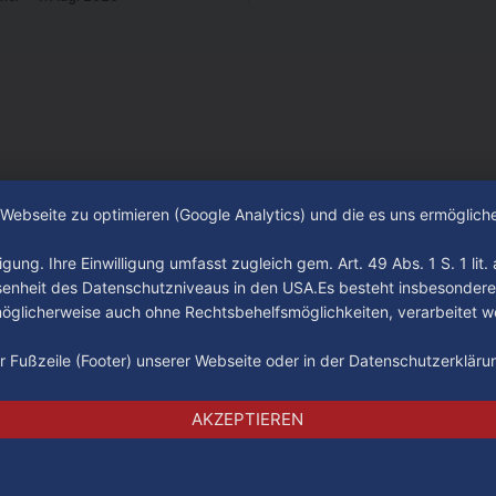
 ist. In dieser Zeit erlebte
 einen großen Umbruch. Viele
räger der letzten Jahre haben
ub verlassen. Dafür kamen in
n Wochen einige
e Webseite zu optimieren (Google Analytics) und die es uns ermöglic
gung. Ihre Einwilligung umfasst zugleich gem. Art. 49 Abs. 1 S. 1 lit
senheit des Datenschutzniveaus in den USA.Es besteht insbesondere
glicherweise auch ohne Rechtsbehelfsmöglichkeiten, verarbeitet w
der Fußzeile (Footer) unserer Webseite oder in der Datenschutzerklär
Impressum
Datenschutz
AGB
AKZEPTIEREN