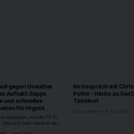
auli gegen Greuther
Im Gespräch mit Chris
um Auftakt: Rapps
Pothe - Heute zu Gast
e und schnelles
Tintelnot
ehen für Hrgota
By Luca Kimmel
6. Aug. 2026
nd vergangen, seit der FC St.
. Mai nach zwei Jahren in der
desliga wieder in die 2. Liga
mel
7. Aug. 2026