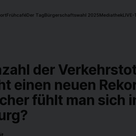
ort
Frühcafé
Der Tag
Bürgerschaftswahl 2025
Mediathek
LIVE-
nzahl der Verkehrsto
ht einen neuen Rekor
cher fühlt man sich i
urg?
it