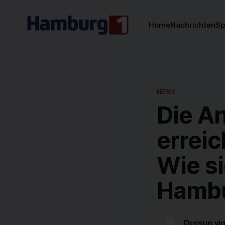
Home
Nachrichten
Sp
NEWS
Die A
erreic
Wie si
Hamb
Dursun yig