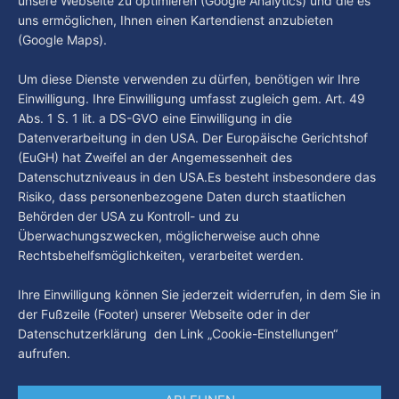
Hamburg Der Tag vom 05.08.2026
unsere Webseite zu optimieren (Google Analytics) und die es
um 18 Uhr beantwortet werden - auf YouTube und im TV.
uns ermöglichen, Ihnen einen Kartendienst anzubieten
“Hamburg Der Tag” ist deine Nachrichtensendung bei
(Google Maps).
Hamburg 1. Was passiert in der Hansestadt? Was
beschäftigt die Hamburgerinnen und Hamburger? Was steht
By Luca Kimmel
5. Aug. 2026
Um diese Dienste verwenden zu dürfen, benötigen wir Ihre
in unserer Stadt an? Fragen, die von Montag bis Freitag LIVE
Einwilligung. Ihre Einwilligung umfasst zugleich gem. Art. 49
um 18 Uhr beantwortet werden - auf YouTube und im TV.
Abs. 1 S. 1 lit. a DS-GVO eine Einwilligung in die
Datenverarbeitung in den USA. Der Europäische Gerichtshof
(EuGH) hat Zweifel an der Angemessenheit des
Datenschutzniveaus in den USA.Es besteht insbesondere das
Risiko, dass personenbezogene Daten durch staatlichen
Behörden der USA zu Kontroll- und zu
Überwachungszwecken, möglicherweise auch ohne
Rechtsbehelfsmöglichkeiten, verarbeitet werden.
Ihre Einwilligung können Sie jederzeit widerrufen, in dem Sie in
der Fußzeile (Footer) unserer Webseite oder in der
Datenschutzerklärung den Link „Cookie-Einstellungen“
aufrufen.