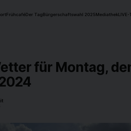
ort
Frühcafé
Der Tag
Bürgerschaftswahl 2025
Mediathek
LIVE-
etter für Montag, de
.2024
it
4