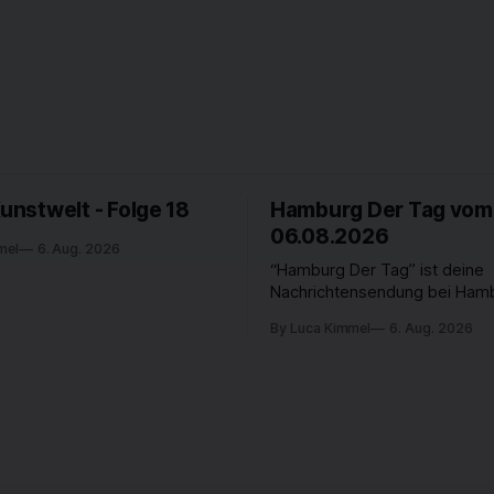
Kunstwelt - Folge 18
Hamburg Der Tag vom
06.08.2026
mel
6. Aug. 2026
“Hamburg Der Tag” ist deine
Nachrichtensendung bei Hamb
passiert in der Hansestadt? 
By Luca Kimmel
6. Aug. 2026
beschäftigt die Hamburgerin
Hamburger? Was steht in unse
an? Fragen, die von Montag bi
LIVE um 18 Uhr beantwortet 
auf YouTube und im TV.