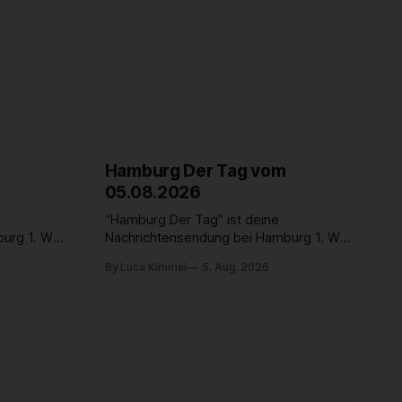
Hamburg Der Tag vom
05.08.2026
“Hamburg Der Tag” ist deine
urg 1. Was
Nachrichtensendung bei Hamburg 1. Was
Was
passiert in der Hansestadt? Was
By Luca Kimmel
5. Aug. 2026
nen und
beschäftigt die Hamburgerinnen und
rer Stadt
Hamburger? Was steht in unserer Stadt
s Freitag
an? Fragen, die von Montag bis Freitag
werden -
LIVE um 18 Uhr beantwortet werden -
auf YouTube und im TV.