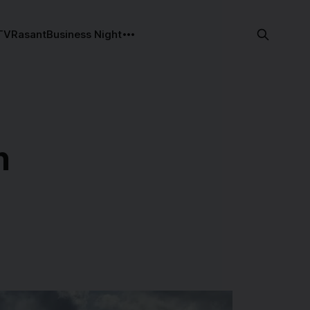
TV
Rasant
Business Night
n