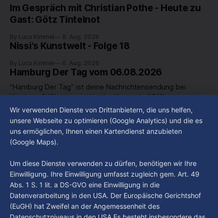
Im Gespräch mit Christian Pothe - Heute zu
Gast: Götz Tintelnot
By Luca Kimmel
6. Aug. 2026
Nissi's Kunstwelt - Folge 18
By Luca Kimmel
6. Aug. 2026
Hamburg Der Tag vom 06.08.2026
“Hamburg Der Tag” ist deine Nachrichtensendung bei
Hamburg 1. Was passiert in der Hansestadt? Was
beschäftigt die Hamburgerinnen und Hamburger? Was steht
Wir verwenden Dienste von Drittanbietern, die uns helfen,
By Luca Kimmel
6. Aug. 2026
in unserer Stadt an? Fragen, die von Montag bis Freitag LIVE
Hamburg Der Tag vom 05.08.2026
unsere Webseite zu optimieren (Google Analytics) und die es
um 18 Uhr beantwortet werden - auf YouTube und im TV.
uns ermöglichen, Ihnen einen Kartendienst anzubieten
“Hamburg Der Tag” ist deine Nachrichtensendung bei
(Google Maps).
Hamburg 1. Was passiert in der Hansestadt? Was
beschäftigt die Hamburgerinnen und Hamburger? Was steht
By Luca Kimmel
5. Aug. 2026
Um diese Dienste verwenden zu dürfen, benötigen wir Ihre
in unserer Stadt an? Fragen, die von Montag bis Freitag LIVE
Einwilligung. Ihre Einwilligung umfasst zugleich gem. Art. 49
um 18 Uhr beantwortet werden - auf YouTube und im TV.
Abs. 1 S. 1 lit. a DS-GVO eine Einwilligung in die
Datenverarbeitung in den USA. Der Europäische Gerichtshof
(EuGH) hat Zweifel an der Angemessenheit des
Datenschutzniveaus in den USA.Es besteht insbesondere das