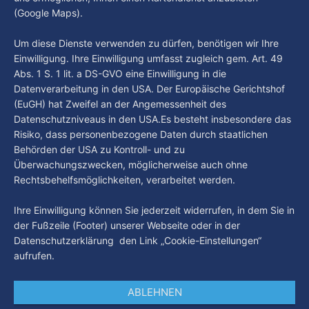
Hamburg verschärft seine Sicherheitsstrategie rund um den
(Google Maps).
Hauptbahnhof. Seit dem 1. August gilt das
Alkoholkonsumverbot nicht mehr nur direkt am
By Luca Kimmel
3. Aug. 2026
Um diese Dienste verwenden zu dürfen, benötigen wir Ihre
Hauptbahnhof, sondern auch in weiten Teilen von St. Georg
Einwilligung. Ihre Einwilligung umfasst zugleich gem. Art. 49
– unter anderem rund um den Hansaplatz, den oberen
Abs. 1 S. 1 lit. a DS-GVO eine Einwilligung in die
Steindamm und den ZOB. Damit sollen alkoholbedingte
Straftaten und Konflikte eingedämmt sowie die
Datenverarbeitung in den USA. Der Europäische Gerichtshof
(EuGH) hat Zweifel an der Angemessenheit des
Datenschutzniveaus in den USA.Es besteht insbesondere das
Risiko, dass personenbezogene Daten durch staatlichen
Behörden der USA zu Kontroll- und zu
Überwachungszwecken, möglicherweise auch ohne
Rechtsbehelfsmöglichkeiten, verarbeitet werden.
Ihre Einwilligung können Sie jederzeit widerrufen, in dem Sie in
der Fußzeile (Footer) unserer Webseite oder in der
Datenschutzerklärung den Link „Cookie-Einstellungen“
aufrufen.
ABLEHNEN